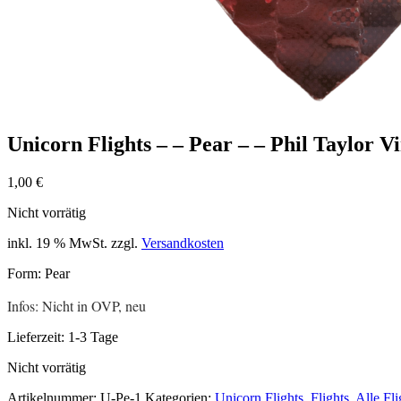
Unicorn Flights – – Pear – – Phil Taylor V
1,00
€
Nicht vorrätig
inkl. 19 % MwSt.
zzgl.
Versandkosten
Form: Pear
Infos: Nicht in OVP, neu
Lieferzeit:
1-3 Tage
Nicht vorrätig
Artikelnummer:
U-Pe-1
Kategorien:
Unicorn Flights
,
Flights
,
Alle Fli