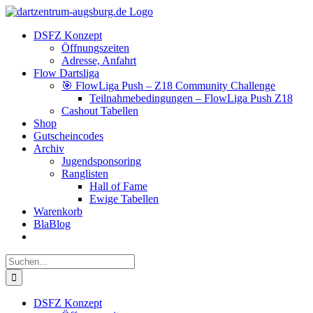
Zum
Facebook
Instagram
YouTube
Inhalt
DSFZ Konzept
springen
Öffnungszeiten
Adresse, Anfahrt
Flow Dartsliga
🎯 FlowLiga Push – Z18 Community Challenge
Teilnahmebedingungen – FlowLiga Push Z18
Cashout Tabellen
Shop
Gutscheincodes
Archiv
Jugendsponsoring
Ranglisten
Hall of Fame
Ewige Tabellen
Warenkorb
BlaBlog
Suche
nach:
DSFZ Konzept