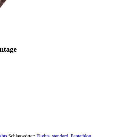
intage
ghts
Schlagwörter:
Flights
,
standard
,
Pentathlon