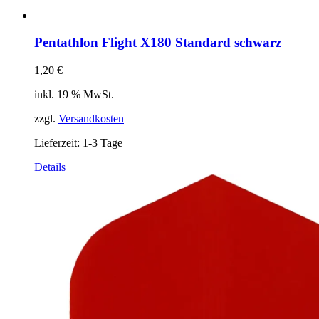
Pentathlon Flight X180 Standard schwarz
1,20
€
inkl. 19 % MwSt.
zzgl.
Versandkosten
Lieferzeit:
1-3 Tage
Details