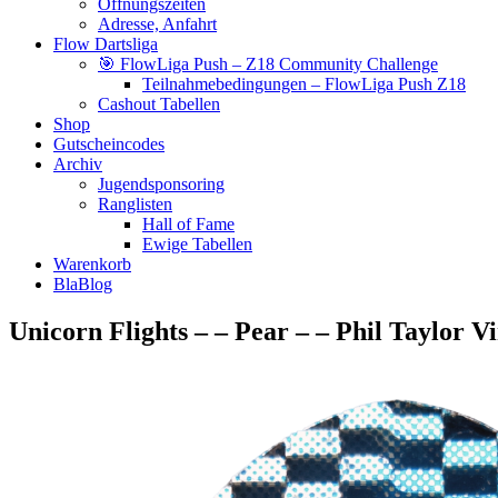
Öffnungszeiten
Adresse, Anfahrt
Flow Dartsliga
🎯 FlowLiga Push – Z18 Community Challenge
Teilnahmebedingungen – FlowLiga Push Z18
Cashout Tabellen
Shop
Gutscheincodes
Archiv
Jugendsponsoring
Ranglisten
Hall of Fame
Ewige Tabellen
Warenkorb
BlaBlog
Unicorn Flights – – Pear – – Phil Taylor V