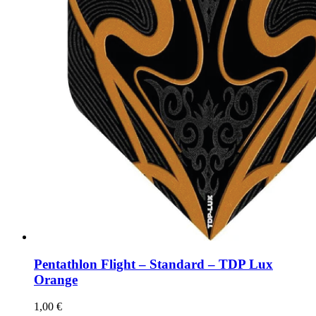
der
Produktseite
gewählt
werden
Pentathlon Flight – Standard – TDP Lux
Orange
1,00
€