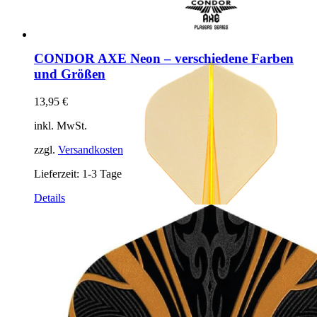
CONDOR AXE Neon – verschiedene Farben
und Größen
13,95
€
inkl. MwSt.
zzgl.
Versandkosten
Lieferzeit:
1-3 Tage
Dieses
Details
Produkt
weist
mehrere
Varianten
auf.
Die
Optionen
können
auf