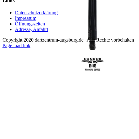
Links
mehrere
Varianten
Datenschutzerklärung
auf.
Impressum
Die
Öffnungszeiten
Optionen
Adresse, Anfahrt
können
auf
Copyright 2020 dartzentrum-augsburg.de | Alle Rechte vorbehalten
der
Facebook
Instagram
YouTube
Page load link
Produktseite
Nach
gewählt
oben
werden