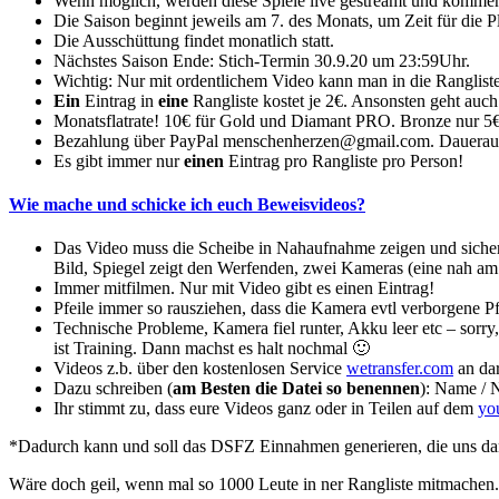
Wenn möglich, werden diese Spiele live gestreamt und komme
Die Saison beginnt jeweils am 7. des Monats, um Zeit für die P
Die Ausschüttung findet monatlich statt.
Nächstes Saison Ende: Stich-Termin 30.9.20 um 23:59Uhr.
Wichtig: Nur mit ordentlichem Video kann man in die Ranglist
Ein
Eintrag in
eine
Rangliste kostet je 2€. Ansonsten geht auch
Monatsflatrate! 10€ für Gold und Diamant PRO. Bronze nur 5€ 
Bezahlung über PayPal menschenherzen@gmail.com. Dauerauf
Es gibt immer nur
einen
Eintrag pro Rangliste pro Person!
Wie mache und schicke ich euch Beweisvideos?
Das Video muss die Scheibe in Nahaufnahme zeigen und sicher
Bild, Spiegel zeigt den Werfenden, zwei Kameras (eine nah am B
Immer mitfilmen. Nur mit Video gibt es einen Eintrag!
Pfeile immer so rausziehen, dass die Kamera evtl verborgene Pfe
Technische Probleme, Kamera fiel runter, Akku leer etc – sorry
ist Training. Dann machst es halt nochmal 🙂
Videos z.b. über den kostenlosen Service
wetransfer.com
an da
Dazu schreiben (
am Besten die Datei so benennen
): Name / 
Ihr stimmt zu, dass eure Videos ganz oder in Teilen auf dem
yo
*Dadurch kann und soll das DSFZ Einnahmen generieren, die uns dann
Wäre doch geil, wenn mal so 1000 Leute in ner Rangliste mitmachen.