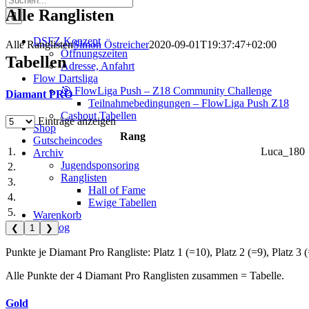
nach:
Alle Ranglisten
DSFZ Konzept
Alle Ranglisten
Simon Östreicher
2020-09-01T19:37:47+02:00
Öffnungszeiten
Tabellen
Adresse, Anfahrt
Flow Dartsliga
🎯 FlowLiga Push – Z18 Community Challenge
Diamant PRO
Teilnahmebedingungen – FlowLiga Push Z18
Cashout Tabellen
Einträge anzeigen
Shop
Rang
Gutscheincodes
1.
Luca_180
Archiv
Jugendsponsoring
2.
Ranglisten
3.
Hall of Fame
4.
Ewige Tabellen
5.
Warenkorb
BlaBlog
❮
1
❯
Punkte je Diamant Pro Rangliste: Platz 1 (=10), Platz 2 (=9), Platz 3 (
Alle Punkte der 4 Diamant Pro Ranglisten zusammen = Tabelle.
Gold