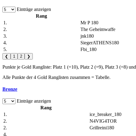
Einträge anzeigen
Rang
1.
Mr P 180
2.
The Geheimwaffe
3.
jnk180
4.
SiegerATHENS180
5.
Fbi_180
❮
1
2
❯
Punkte je Gold Rangliste: Platz 1 (=10), Platz 2 (=9), Platz 3 (=8) und
Alle Punkte der 4 Gold Ranglisten zusammen = Tabelle.
Bronze
Einträge anzeigen
Rang
1.
ice_breaker_180
2.
N4VIG4TOR
2.
Grillreini180
4.