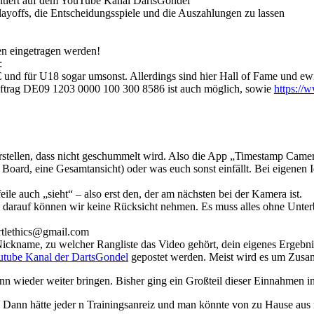
ntiert auf dem YouTube Kanal DartsGondel
layoffs, die Entscheidungsspiele und die Auszahlungen zu lassen
en eingetragen werden!
:
und für U18 sogar umsonst. Allerdings sind hier Hall of Fame und ewi
trag DE09 1203 0000 100 300 8586 ist auch möglich, sowie
https://
stellen, dass nicht geschummelt wird. Also die App „Timestamp Camer
oard, eine Gesamtansicht) oder was euch sonst einfällt. Bei eigenen Id
ile auch „sieht“ – also erst den, der am nächsten bei der Kamera ist.
, darauf können wir keine Rücksicht nehmen. Es muss alles ohne Unterbr
rtlethics@gmail.com
Nickname, zu welcher Rangliste das Video gehört, dein eigenes Ergebni
utube Kanal der DartsGondel
gepostet werden. Meist wird es um Zusa
 wieder weiter bringen. Bisher ging ein Großteil dieser Einnahmen in
 Dann hätte jeder n Trainingsanreiz und man könnte von zu Hause aus