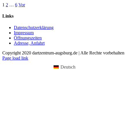
1
2
…
6
Vor
Links
Datenschutzerklärung
Impressum
Öffnungszeiten
Adresse, Anfahrt
Copyright 2020 dartzentrum-augsburg.de | Alle Rechte vorbehalten
Facebook
Instagram
YouTube
Page load link
Deutsch
Nach
oben