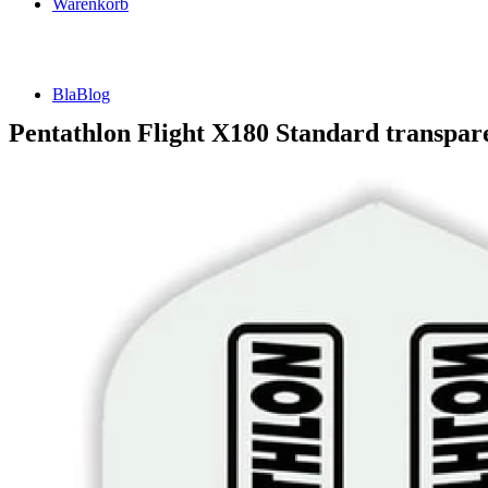
Warenkorb
BlaBlog
Pentathlon Flight X180 Standard transpar
Suche
nach:
DSFZ Konzept
Öffnungszeiten
Adresse, Anfahrt
Flow Dartsliga
🎯 FlowLiga Push – Z18 Community Challenge
Teilnahmebedingungen – FlowLiga Push Z18
Cashout Tabellen