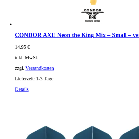
CONDOR AXE Neon the King Mix – Small – ver
14,95
€
inkl. MwSt.
zzgl.
Versandkosten
Lieferzeit:
1-3 Tage
Dieses
Details
Produkt
weist
mehrere
Varianten
auf.
Die
Optionen
können