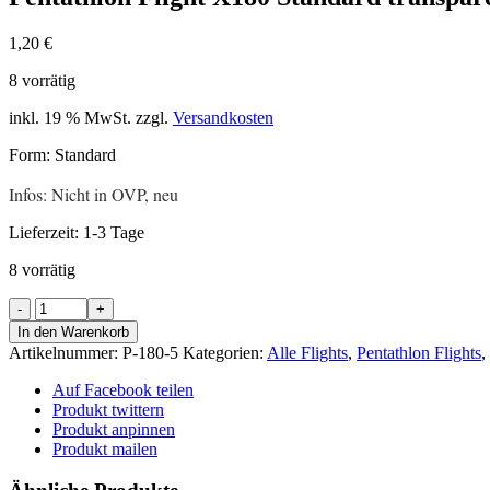
1,20
€
8 vorrätig
inkl. 19 % MwSt.
zzgl.
Versandkosten
Form: Standard
Infos: Nicht in OVP, neu
Lieferzeit:
1-3 Tage
8 vorrätig
Pentathlon
Flight
In den Warenkorb
X180
Artikelnummer:
P-180-5
Kategorien:
Alle Flights
,
Pentathlon Flights
,
Standard
transparent
Auf Facebook teilen
Menge
Produkt twittern
Produkt anpinnen
Produkt mailen