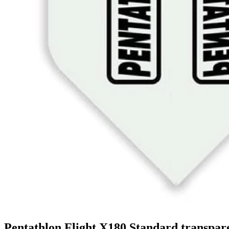
Shop
Gutscheincodes
Archiv
Jugendsponsoring
Ranglisten
Hall of Fame
Ewige Tabellen
Warenkorb
BlaBlog
Pentathlon Flight X180 Standard transpar