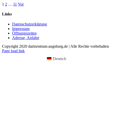
1
2
…
11
Vor
Links
Datenschutzerklärung
Impressum
Öffnungszeiten
Adresse, Anfahrt
Copyright 2020 dartzentrum-augsburg.de | Alle Rechte vorbehalten
Facebook
Instagram
YouTube
Page load link
Deutsch
Nach
oben