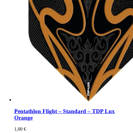
der
Produktseite
gewählt
werden
Pentathlon Flight – Standard – TDP Lux
Orange
1,00
€