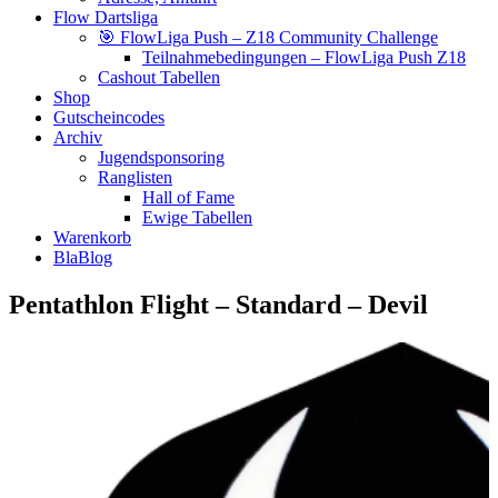
Flow Dartsliga
🎯 FlowLiga Push – Z18 Community Challenge
Teilnahmebedingungen – FlowLiga Push Z18
Cashout Tabellen
Shop
Gutscheincodes
Archiv
Jugendsponsoring
Ranglisten
Hall of Fame
Ewige Tabellen
Warenkorb
BlaBlog
Pentathlon Flight – Standard – Devil