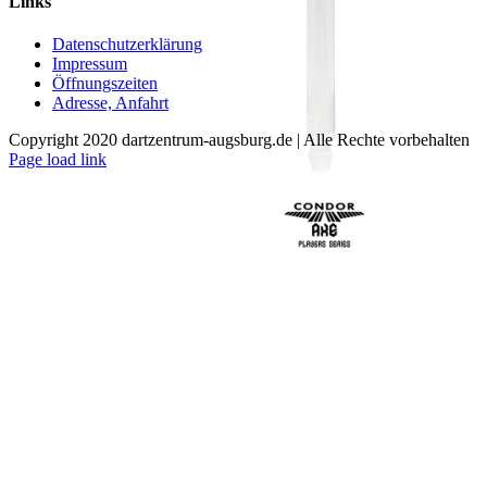
Links
mehrere
Varianten
Datenschutzerklärung
auf.
Impressum
Die
Öffnungszeiten
Optionen
Adresse, Anfahrt
können
auf
Copyright 2020 dartzentrum-augsburg.de | Alle Rechte vorbehalten
der
Facebook
Instagram
YouTube
Page load link
Produktseite
Nach
gewählt
oben
werden