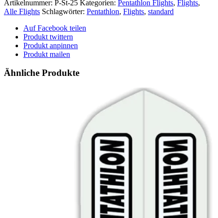
Flight
Artikelnummer:
P-St-25
Kategorien:
Pentathlon Flights
,
Flights
,
-
Alle Flights
Schlagwörter:
Pentathlon
,
Flights
,
standard
Standard
-
Auf Facebook teilen
Devil
Produkt twittern
Menge
Produkt anpinnen
Produkt mailen
Ähnliche Produkte