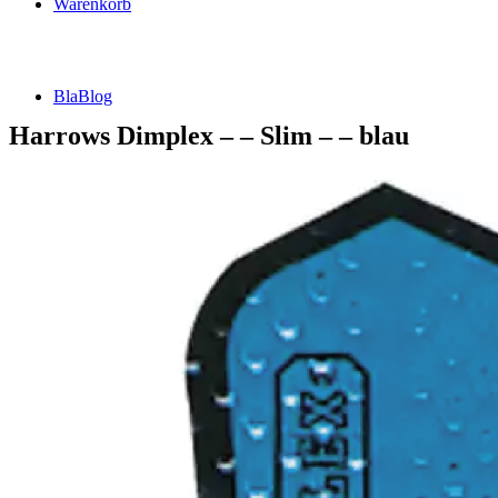
Warenkorb
BlaBlog
Harrows Dimplex – – Slim – – blau
Suche
nach:
DSFZ Konzept
Öffnungszeiten
Adresse, Anfahrt
Flow Dartsliga
🎯 FlowLiga Push – Z18 Community Challenge
Teilnahmebedingungen – FlowLiga Push Z18
Cashout Tabellen