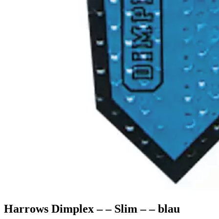
Shop
Gutscheincodes
Archiv
Jugendsponsoring
Ranglisten
Hall of Fame
Ewige Tabellen
Warenkorb
BlaBlog
Harrows Dimplex – – Slim – – blau