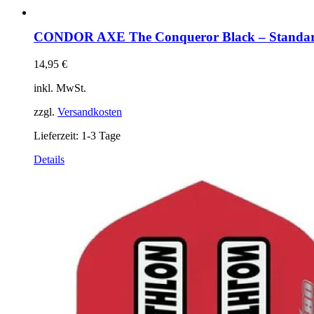
CONDOR AXE The Conqueror Black – Standard
14,95
€
inkl. MwSt.
zzgl.
Versandkosten
Lieferzeit:
1-3 Tage
Dieses
Details
Produkt
weist
mehrere
Varianten
auf.
Die
Optionen
können
auf
der
Produktseite
gewählt