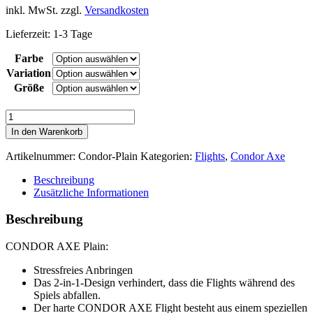
inkl. MwSt.
zzgl.
Versandkosten
Lieferzeit:
1-3 Tage
Farbe
Variation
Größe
CONDOR
AXE
In den Warenkorb
Plain
-
Artikelnummer:
Condor-Plain
Kategorien:
Flights
,
Condor Axe
verschiedene
Farben
Beschreibung
und
Zusätzliche Informationen
Größen
Menge
Beschreibung
CONDOR AXE Plain:
Stressfreies Anbringen
Das 2-in-1-Design verhindert, dass die Flights während des
Spiels abfallen.
Der harte CONDOR AXE Flight besteht aus einem speziellen