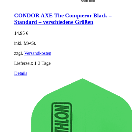
CONDOR AXE The Conqueror Black –
Standard – verschiedene Größen
14,95
€
inkl. MwSt.
zzgl.
Versandkosten
Lieferzeit:
1-3 Tage
Dieses
Details
Produkt
weist
mehrere
Varianten
auf.
Die
Optionen
können
auf
der
Produktseite