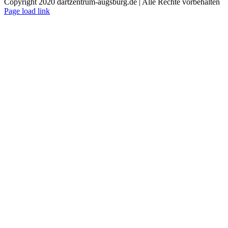
Copyright 2020 dartzentrum-augsburg.de | Alle Rechte vorbehalten
Facebook
Instagram
YouTube
Page load link
Nach
oben