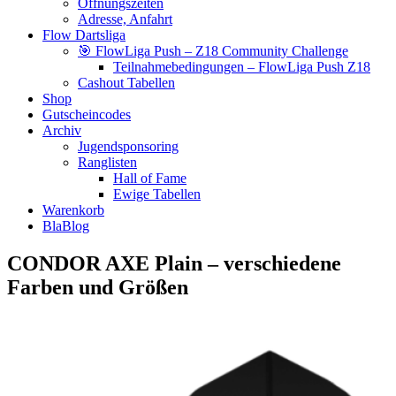
Öffnungszeiten
Adresse, Anfahrt
Flow Dartsliga
🎯 FlowLiga Push – Z18 Community Challenge
Teilnahmebedingungen – FlowLiga Push Z18
Cashout Tabellen
Shop
Gutscheincodes
Archiv
Jugendsponsoring
Ranglisten
Hall of Fame
Ewige Tabellen
Warenkorb
BlaBlog
CONDOR AXE Plain – verschiedene
Farben und Größen