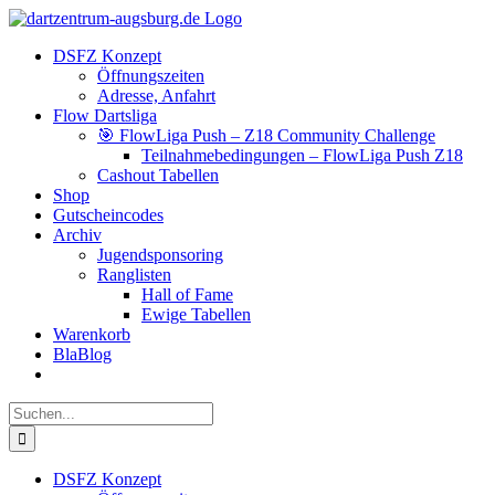
Zum
Facebook
Instagram
YouTube
Inhalt
DSFZ Konzept
springen
Öffnungszeiten
Adresse, Anfahrt
Flow Dartsliga
🎯 FlowLiga Push – Z18 Community Challenge
Teilnahmebedingungen – FlowLiga Push Z18
Cashout Tabellen
Shop
Gutscheincodes
Archiv
Jugendsponsoring
Ranglisten
Hall of Fame
Ewige Tabellen
Warenkorb
BlaBlog
Suche
nach:
DSFZ Konzept