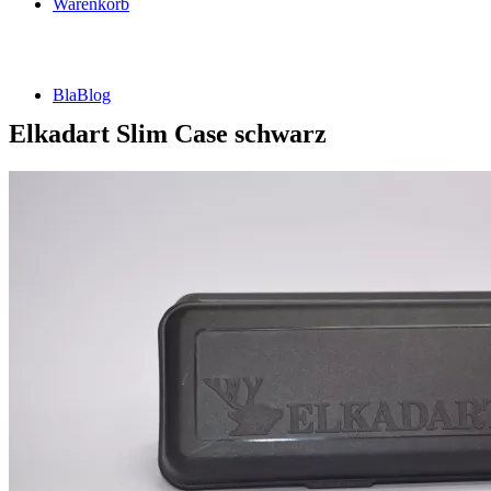
Warenkorb
BlaBlog
Elkadart Slim Case schwarz
Suche
nach:
DSFZ Konzept
Öffnungszeiten
Adresse, Anfahrt
Flow Dartsliga
🎯 FlowLiga Push – Z18 Community Challenge
Teilnahmebedingungen – FlowLiga Push Z18
Cashout Tabellen