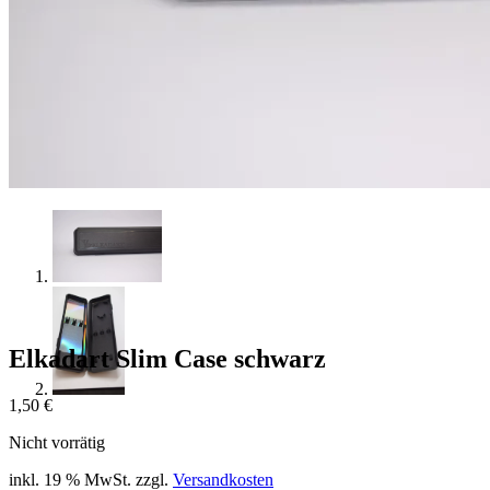
Shop
Gutscheincodes
Archiv
Jugendsponsoring
Ranglisten
Hall of Fame
Ewige Tabellen
Warenkorb
BlaBlog
Elkadart Slim Case schwarz
1,50
€
Nicht vorrätig
inkl. 19 % MwSt.
zzgl.
Versandkosten