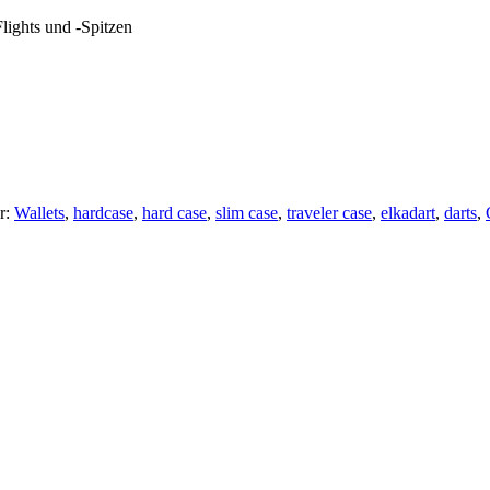
Flights und -Spitzen
r:
Wallets
,
hardcase
,
hard case
,
slim case
,
traveler case
,
elkadart
,
darts
,