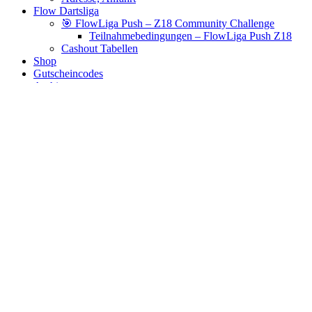
Flow Dartsliga
🎯 FlowLiga Push – Z18 Community Challenge
Teilnahmebedingungen – FlowLiga Push Z18
Cashout Tabellen
Shop
Gutscheincodes
Archiv
Jugendsponsoring
Ranglisten
Hall of Fame
Ewige Tabellen
Warenkorb
BlaBlog
elkadart
Es wurden keine Produkte gefunden, die deiner Auswahl
entsprechen.
Links