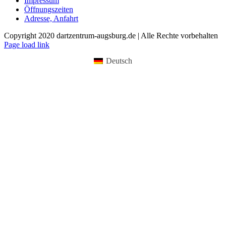
Impressum
Öffnungszeiten
Adresse, Anfahrt
Copyright 2020 dartzentrum-augsburg.de | Alle Rechte vorbehalten
Facebook
Instagram
YouTube
Page load link
Deutsch
Nach
oben