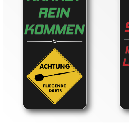
Shop
Gutscheincodes
Archiv
Jugendsponsoring
Ranglisten
Hall of Fame
Ewige Tabellen
Warenkorb
BlaBlog