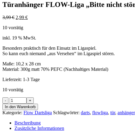
Türanhänger FLOW-Liga „Bitte nicht stö
Ursprünglicher
Aktueller
3,99
€
2,99
€
Preis
Preis
10 vorrätig
war:
ist:
3,99 €
2,99 €.
inkl. 19 % MwSt.
Besonders praktisch für den Einsatz im Ligaspiel.
So kann euch niemand „aus Versehen“ im Ligaspiel stören.
Maße: 10,2 x 28 cm
Material: 300g matt 70% PEFC (Nachhaltiges Material)
Lieferzeit:
1-3 Tage
10 vorrätig
Türanhänger
FLOW-
In den Warenkorb
Liga
Kategorie:
Flow Dartsliga
Schlagwörter:
darts
,
flowliga
,
tür
,
anhänger
„Bitte
nicht
Beschreibung
stören!“
Zusätzliche Informationen
Menge