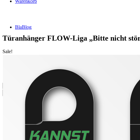
Warenkorb
BlaBlog
Türanhänger FLOW-Liga „Bitte nicht stö
Sale!
Suche
nach:
DSFZ Konzept
Öffnungszeiten
Adresse, Anfahrt
Flow Dartsliga
🎯 FlowLiga Push – Z18 Community Challenge
Teilnahmebedingungen – FlowLiga Push Z18
Cashout Tabellen