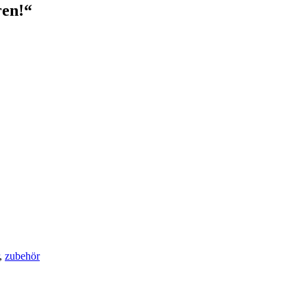
ren!“
,
zubehör