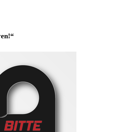
ren!“