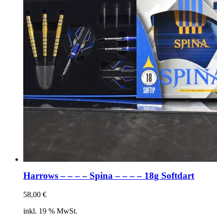
Harrows – – – – Spina – – – – 18g Softdart
58,00
€
inkl. 19 % MwSt.