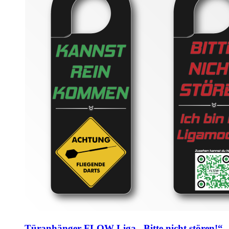
Türanhänger FLOW-Liga „Bitte nicht stören!“