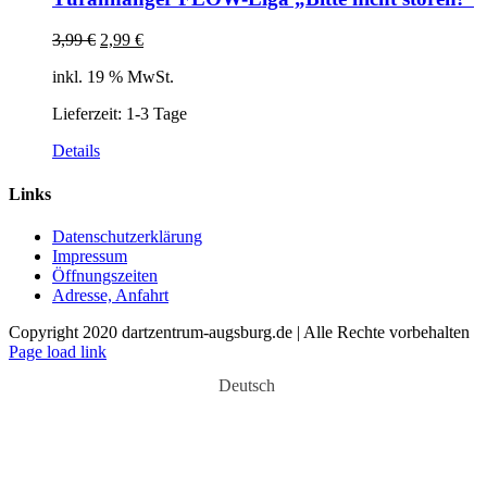
Ursprünglicher
Aktueller
3,99
€
2,99
€
Preis
Preis
inkl. 19 % MwSt.
war:
ist:
3,99 €
2,99 €.
Lieferzeit:
1-3 Tage
Details
Links
Datenschutzerklärung
Impressum
Öffnungszeiten
Adresse, Anfahrt
Copyright 2020 dartzentrum-augsburg.de | Alle Rechte vorbehalten
Facebook
Instagram
YouTube
Page load link
Deutsch
Nach
oben