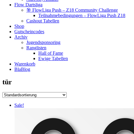
Flow Dartsliga
🎯 FlowLiga Push – Z18 Community Challenge
Teilnahmebedingungen – FlowLiga Push Z18
Cashout Tabellen
Shop
Gutscheincodes
Archiv
Jugendsponsoring
Ranglisten
Hall of Fame
Ewige Tabellen
Warenkorb
BlaBlog
tür
Sale!