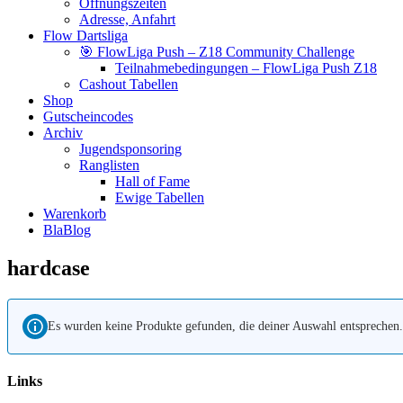
Öffnungszeiten
Adresse, Anfahrt
Flow Dartsliga
🎯 FlowLiga Push – Z18 Community Challenge
Teilnahmebedingungen – FlowLiga Push Z18
Cashout Tabellen
Shop
Gutscheincodes
Archiv
Jugendsponsoring
Ranglisten
Hall of Fame
Ewige Tabellen
Warenkorb
BlaBlog
hardcase
Es wurden keine Produkte gefunden, die deiner Auswahl entsprechen.
Links