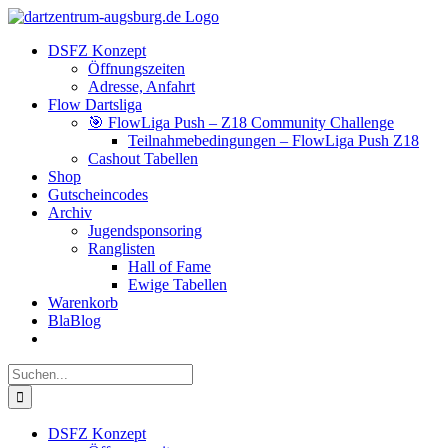
Zum
Facebook
Instagram
YouTube
Inhalt
DSFZ Konzept
springen
Öffnungszeiten
Adresse, Anfahrt
Flow Dartsliga
🎯 FlowLiga Push – Z18 Community Challenge
Teilnahmebedingungen – FlowLiga Push Z18
Cashout Tabellen
Shop
Gutscheincodes
Archiv
Jugendsponsoring
Ranglisten
Hall of Fame
Ewige Tabellen
Warenkorb
BlaBlog
Suche
nach:
DSFZ Konzept