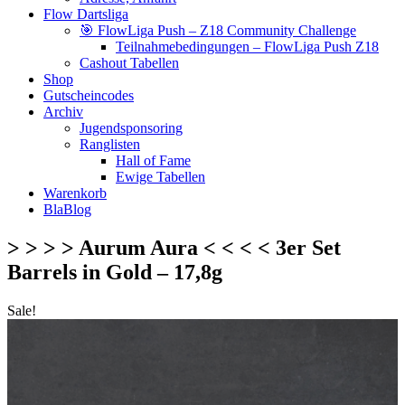
Flow Dartsliga
🎯 FlowLiga Push – Z18 Community Challenge
Teilnahmebedingungen – FlowLiga Push Z18
Cashout Tabellen
Shop
Gutscheincodes
Archiv
Jugendsponsoring
Ranglisten
Hall of Fame
Ewige Tabellen
Warenkorb
BlaBlog
> > > > Aurum Aura < < < < 3er Set
Barrels in Gold – 17,8g
Sale!