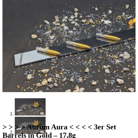
> > > > Aurum Aura < < < < 3er Set
Barrels in Gold – 17,8g