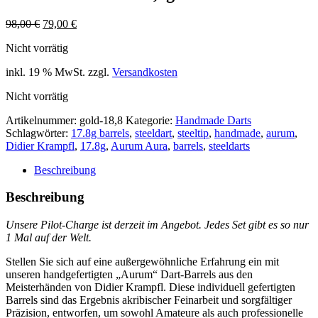
Ursprünglicher
Aktueller
98,00
€
79,00
€
Preis
Preis
Nicht vorrätig
war:
ist:
98,00 €
79,00 €.
inkl. 19 % MwSt.
zzgl.
Versandkosten
Nicht vorrätig
Artikelnummer:
gold-18,8
Kategorie:
Handmade Darts
Schlagwörter:
17.8g barrels
,
steeldart
,
steeltip
,
handmade
,
aurum
,
Didier Krampfl
,
17.8g
,
Aurum Aura
,
barrels
,
steeldarts
Beschreibung
Beschreibung
Unsere Pilot-Charge ist derzeit im Angebot.
Jedes Set gibt es so nur
1 Mal auf der Welt.
Stellen Sie sich auf eine außergewöhnliche Erfahrung ein mit
unseren handgefertigten „Aurum“ Dart-Barrels aus den
Meisterhänden von Didier Krampfl. Diese individuell gefertigten
Barrels sind das Ergebnis akribischer Feinarbeit und sorgfältiger
Präzision, entworfen, um sowohl Amateure als auch professionelle