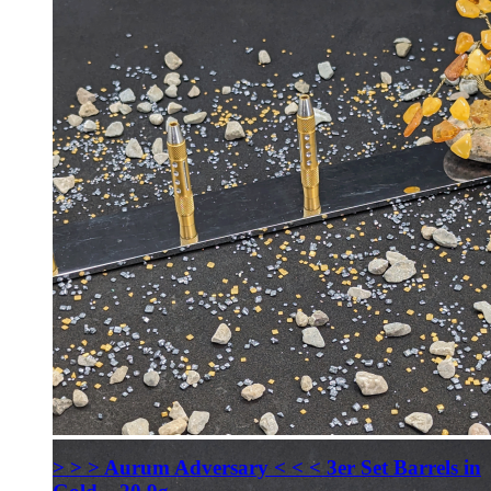
> > > Aurum Adversary < < < 3er Set Barrels in