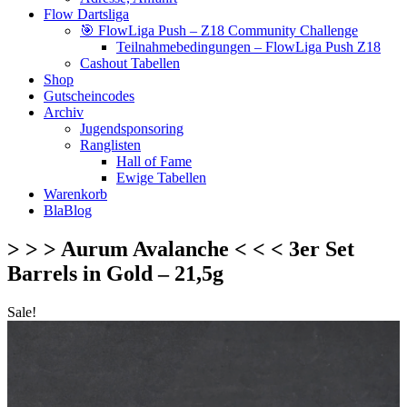
Flow Dartsliga
🎯 FlowLiga Push – Z18 Community Challenge
Teilnahmebedingungen – FlowLiga Push Z18
Cashout Tabellen
Shop
Gutscheincodes
Archiv
Jugendsponsoring
Ranglisten
Hall of Fame
Ewige Tabellen
Warenkorb
BlaBlog
> > > Aurum Avalanche < < < 3er Set
Barrels in Gold – 21,5g
Sale!