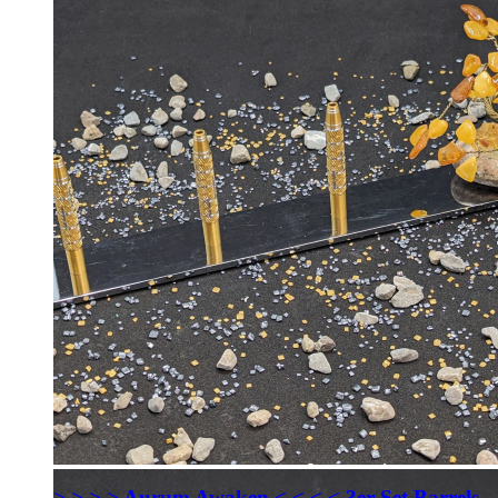
> > > > Aurum Awaken < < < < 3er Set Barrels