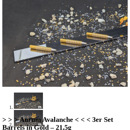
> > > Aurum Avalanche < < < 3er Set
Barrels in Gold – 21,5g