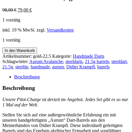
Ursprünglicher
Aktueller
98,00
€
79,00
€
Preis
Preis
1 vorrätig
war:
ist:
98,00 €
79,00 €.
inkl. 19 % MwSt.
zzgl.
Versandkosten
1 vorrätig
>
In den Warenkorb
>
Artikelnummer:
gold-22,5
Kategorie:
Handmade Darts
>
Schlagwörter:
Aurum Avalanche
,
steeldarts
,
21.5g barrels
,
steeldart
,
Aurum
21.5g
,
steeltip
,
handmade
,
aurum
,
Didier Krampfl
,
barrels
Avalanche
<
Beschreibung
<
<
Beschreibung
3er
Set
Unsere Pilot-Charge ist derzeit im Angebot.
Jedes Set gibt es so nur
Barrels
1 Mal auf der Welt.
in
Gold
Stellen Sie sich auf eine außergewöhnliche Erfahrung ein mit
-
unseren handgefertigten „Aurum“ Dart-Barrels aus den
21,5g
Meisterhänden von Didier Krampfl. Diese individuell gefertigten
Menge
Barrels sind das Ergebnis akribischer Feinarbeit und sorgfältiger