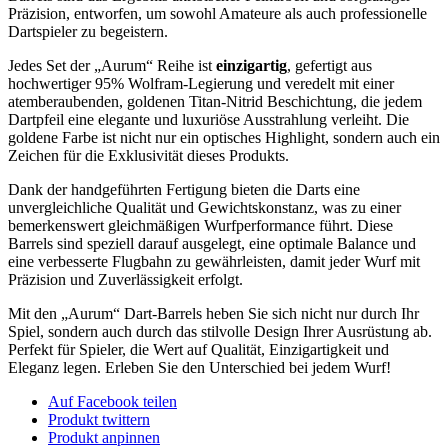
20,7g
Präzision, entworfen, um sowohl Amateure als auch professionelle
Menge
Dartspieler zu begeistern.
Jedes Set der „Aurum“ Reihe ist
einzigartig
, gefertigt aus
hochwertiger 95% Wolfram-Legierung und veredelt mit einer
atemberaubenden, goldenen Titan-Nitrid Beschichtung, die jedem
Dartpfeil eine elegante und luxuriöse Ausstrahlung verleiht. Die
goldene Farbe ist nicht nur ein optisches Highlight, sondern auch ein
Zeichen für die Exklusivität dieses Produkts.
Dank der handgeführten Fertigung bieten die Darts eine
unvergleichliche Qualität und Gewichtskonstanz, was zu einer
bemerkenswert gleichmäßigen Wurfperformance führt. Diese
Barrels sind speziell darauf ausgelegt, eine optimale Balance und
eine verbesserte Flugbahn zu gewährleisten, damit jeder Wurf mit
Präzision und Zuverlässigkeit erfolgt.
Mit den „Aurum“ Dart-Barrels heben Sie sich nicht nur durch Ihr
Spiel, sondern auch durch das stilvolle Design Ihrer Ausrüstung ab.
Perfekt für Spieler, die Wert auf Qualität, Einzigartigkeit und
Eleganz legen. Erleben Sie den Unterschied bei jedem Wurf!
Auf Facebook teilen
Produkt twittern
Produkt anpinnen