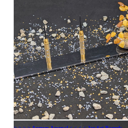
> > > > Aurum Arsenal < < < < 3er Set Barrels