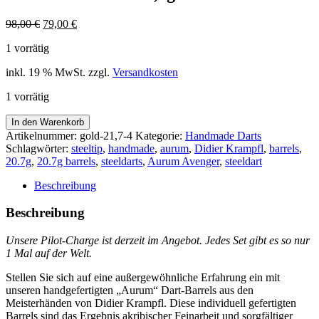
Ursprünglicher
Aktueller
98,00
€
79,00
€
Preis
Preis
1 vorrätig
war:
ist:
98,00 €
79,00 €.
inkl. 19 % MwSt.
zzgl.
Versandkosten
1 vorrätig
>
In den Warenkorb
>
Artikelnummer:
gold-21,7-4
Kategorie:
Handmade Darts
>
Schlagwörter:
steeltip
,
handmade
,
aurum
,
Didier Krampfl
,
barrels
,
>
20.7g
,
20.7g barrels
,
steeldarts
,
Aurum Avenger
,
steeldart
Aurum
Avenger
Beschreibung
<
<
Beschreibung
<
<
Unsere Pilot-Charge ist derzeit im Angebot.
Jedes Set gibt es so nur
3er
1 Mal auf der Welt.
Set
Barrels
Stellen Sie sich auf eine außergewöhnliche Erfahrung ein mit
in
unseren handgefertigten „Aurum“ Dart-Barrels aus den
Gold
Meisterhänden von Didier Krampfl. Diese individuell gefertigten
-
Barrels sind das Ergebnis akribischer Feinarbeit und sorgfältiger