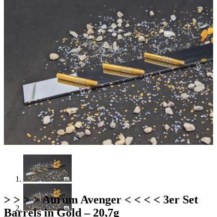
> > > > Aurum Avenger < < < < 3er Set
Barrels in Gold – 20,7g