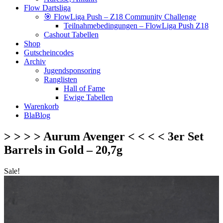
Flow Dartsliga
🎯 FlowLiga Push – Z18 Community Challenge
Teilnahmebedingungen – FlowLiga Push Z18
Cashout Tabellen
Shop
Gutscheincodes
Archiv
Jugendsponsoring
Ranglisten
Hall of Fame
Ewige Tabellen
Warenkorb
BlaBlog
> > > > Aurum Avenger < < < < 3er Set
Barrels in Gold – 20,7g
Sale!