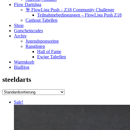
Flow Dartsliga
🎯 FlowLiga Push – Z18 Community Challenge
Teilnahmebedingungen – FlowLiga Push Z18
Cashout Tabellen
Shop
Gutscheincodes
Archiv
Jugendsponsoring
Ranglisten
Hall of Fame
Ewige Tabellen
Warenkorb
BlaBlog
steeldarts
Sale!