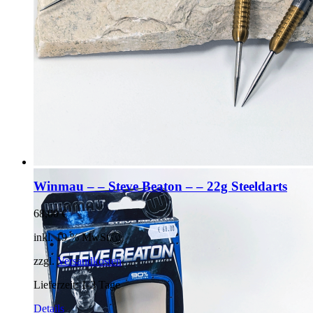
Winmau – – Steve Beaton – – 22g Steeldarts
68,00
€
inkl. 19 % MwSt.
zzgl.
Versandkosten
Lieferzeit:
1-3 Tage
Details