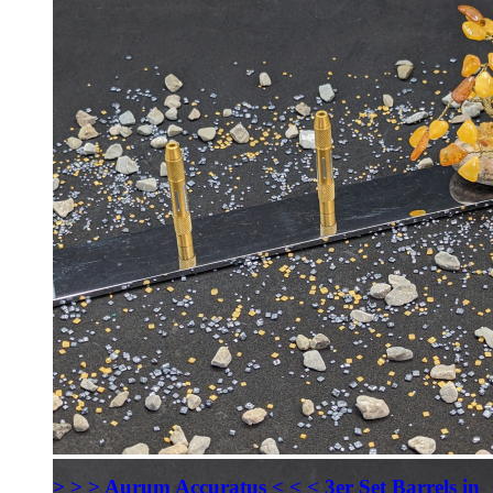
> > > Aurum Accuratus < < < 3er Set Barrels in