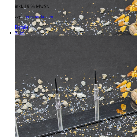
Preis
Preis
inkl. 19 % MwSt.
war:
ist:
78,00 €
59,00 €.
zzgl.
Versandkosten
Details
Sale!