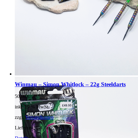
Winmau – Simon Whitlock – 22g Steeldarts
50,00
€
inkl. 19 % MwSt.
zzgl.
Versandkosten
Lieferzeit:
1-3 Tage