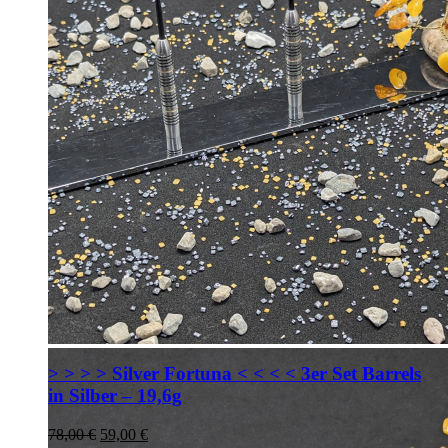
> > > > Silver Fortuna < < < < 3er Set Barrels
in Silber – 19,6g
Ursprünglicher
Aktueller
78,00
€
59,00
€