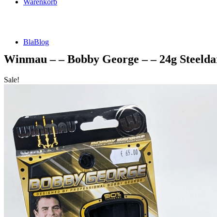
Warenkorb
BlaBlog
Winmau – – Bobby George – – 24g Steelda
Sale!
Suche
nach:
DSFZ Konzept
Öffnungszeiten
Adresse, Anfahrt
Flow Dartsliga
🎯 FlowLiga Push – Z18 Community Challenge
Teilnahmebedingungen – FlowLiga Push Z18
Cashout Tabellen