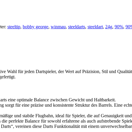
ter:
steeltip
,
bobby george
,
winmau
,
steeldarts
,
steeldart
,
24g
,
90%
,
90
ve Wahl für jeden Dartspieler, der Wert auf Präzision, Stil und Quali
fertigt.
Darts eine optimale Balance zwischen Gewicht und Haltbarkeit.
sorgt für eine präzise und konsistente Struktur des Barrels. Eine echt
mäßige und stabile Flugbahn, ideal für Spieler, die auf Genauigkeit und
ie perfekte Balance für sowohl erfahrene als auch aufstrebende Spiele
arts“, vereinen diese Darts Funktionalität mit einem unverwechselbar