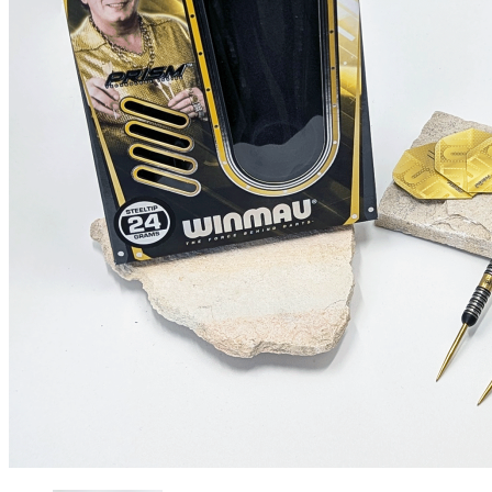
Shop
Gutscheincodes
Archiv
Jugendsponsoring
Ranglisten
Hall of Fame
Ewige Tabellen
Warenkorb
BlaBlog