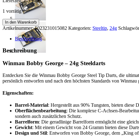
Lieferzeit:
1-3 Tage
1 vorrätig
Winmau
In den Warenkorb
-
Artikelnummer:
5023231015082
Kategorien:
Steeltip
,
24g
Schlagwör
-
Bobby
Beschreibung
George
-
Beschreibung
-
24g
Winmau Bobby George – 24g Steeldarts
Steeldarts
Menge
Entdecken Sie die Winmau Bobby George Steel Tip Darts, die ultimati
persönlich entworfen und nach den höchsten Standards von Winmau ge
Eigenschaften:
Barrel-Material
: Hergestellt aus 90% Tungsten, bieten diese 
Oberflächenbearbeitung
: Die komplexe C-Achsen-Bearbeitung 
sondern auch zusätzlichen Schutz.
Barrelform
: Die geradlinige Barrelform ermöglicht eine gleich
Gewicht
: Mit einem Gewicht von 24 Gramm bieten diese Darts d
Design und Stil
: Entworfen von Bobby George, dem „King of D