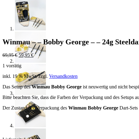
Winmau – – Bobby George – – 24g Steelda
Ursprünglicher
Aktueller
69,95
€
59,95
€
Preis
Preis
1 vorrätig
war:
ist:
69,95 €
59,95 €.
inkl. 19 % MwSt.
zzgl.
Versandkosten
Das Setup des
Winmau Bobby George
ist neuwertig und nicht bespie
Bitte beachten Sie, dass die Farben der Verpackung und des Setups a
Der Zustand der Verpackung des
Winmau Bobby George
Dart-Sets 