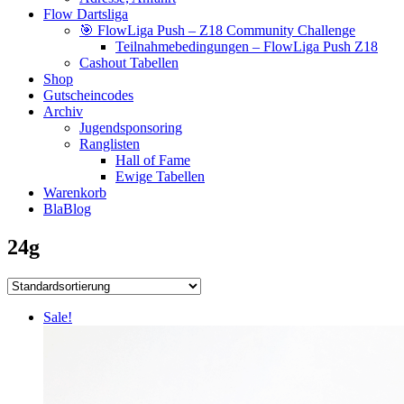
Flow Dartsliga
🎯 FlowLiga Push – Z18 Community Challenge
Teilnahmebedingungen – FlowLiga Push Z18
Cashout Tabellen
Shop
Gutscheincodes
Archiv
Jugendsponsoring
Ranglisten
Hall of Fame
Ewige Tabellen
Warenkorb
BlaBlog
24g
Sale!