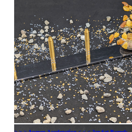
> > > Aurum Acceleration < < < 3er Set Barrels