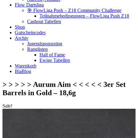
Flow Dartsliga
🎯 FlowLiga Push – Z18 Community Challenge
Teilnahmebedingungen – FlowLiga Push Z18
Cashout Tabellen
Shop
Gutscheincodes
Archiv
Jugendsponsoring
Ranglisten
Hall of Fame
Ewige Tabellen
Warenkorb
BlaBlog
> > > > > Aurum Aim < < < < < 3er Set
Barrels in Gold – 18,6g
Sale!