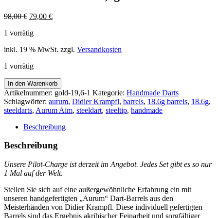
Ursprünglicher
Aktueller
98,00
€
79,00
€
Preis
Preis
1 vorrätig
war:
ist:
98,00 €
79,00 €.
inkl. 19 % MwSt.
zzgl.
Versandkosten
1 vorrätig
>
In den Warenkorb
>
Artikelnummer:
gold-19,6-1
Kategorie:
Handmade Darts
>
Schlagwörter:
aurum
,
Didier Krampfl
,
barrels
,
18.6g barrels
,
18.6g
,
>
steeldarts
,
Aurum Aim
,
steeldart
,
steeltip
,
handmade
>
Aurum
Beschreibung
Aim
<
Beschreibung
<
<
Unsere Pilot-Charge ist derzeit im Angebot.
Jedes Set gibt es so nur
<
1 Mal auf der Welt.
<
3er
Stellen Sie sich auf eine außergewöhnliche Erfahrung ein mit
Set
unseren handgefertigten „Aurum“ Dart-Barrels aus den
Barrels
Meisterhänden von Didier Krampfl. Diese individuell gefertigten
in
Barrels sind das Ergebnis akribischer Feinarbeit und sorgfältiger