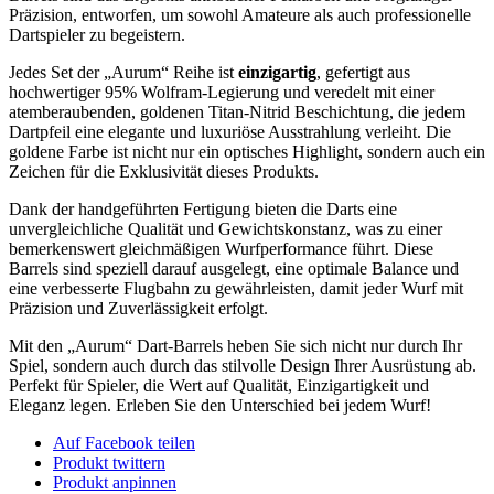
Gold
Präzision, entworfen, um sowohl Amateure als auch professionelle
-
Dartspieler zu begeistern.
18,6g
Menge
Jedes Set der „Aurum“ Reihe ist
einzigartig
, gefertigt aus
hochwertiger 95% Wolfram-Legierung und veredelt mit einer
atemberaubenden, goldenen Titan-Nitrid Beschichtung, die jedem
Dartpfeil eine elegante und luxuriöse Ausstrahlung verleiht. Die
goldene Farbe ist nicht nur ein optisches Highlight, sondern auch ein
Zeichen für die Exklusivität dieses Produkts.
Dank der handgeführten Fertigung bieten die Darts eine
unvergleichliche Qualität und Gewichtskonstanz, was zu einer
bemerkenswert gleichmäßigen Wurfperformance führt. Diese
Barrels sind speziell darauf ausgelegt, eine optimale Balance und
eine verbesserte Flugbahn zu gewährleisten, damit jeder Wurf mit
Präzision und Zuverlässigkeit erfolgt.
Mit den „Aurum“ Dart-Barrels heben Sie sich nicht nur durch Ihr
Spiel, sondern auch durch das stilvolle Design Ihrer Ausrüstung ab.
Perfekt für Spieler, die Wert auf Qualität, Einzigartigkeit und
Eleganz legen. Erleben Sie den Unterschied bei jedem Wurf!
Auf Facebook teilen
Produkt twittern
Produkt anpinnen