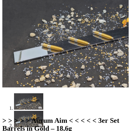
> > > > > Aurum Aim < < < < < 3er Set
Barrels in Gold – 18,6g