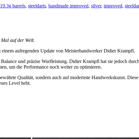
19.3g barrels
,
steeldarts
,
handmade improved
,
silver
,
improved
,
steelda
1 Mal auf der Welt.
 mit einem aufregenden Update von Meisterhandwerker Didier Krampfl.
e Balance und präzise Wurfleistung. Didier Krampfl hat sie jedoch dur
men, um die Performance noch weiter zu optimieren.
f bewährte Qualität, sondern auch auf modernste Handwerkskunst. Diese D
eues Level hebt.