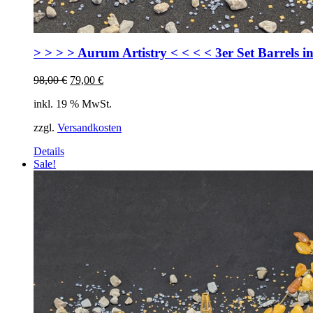
> > > > Aurum Artistry < < < < 3er Set Barrels i
Ursprünglicher
Aktueller
98,00
€
79,00
€
Preis
Preis
inkl. 19 % MwSt.
war:
ist:
98,00 €
79,00 €.
zzgl.
Versandkosten
Details
Sale!