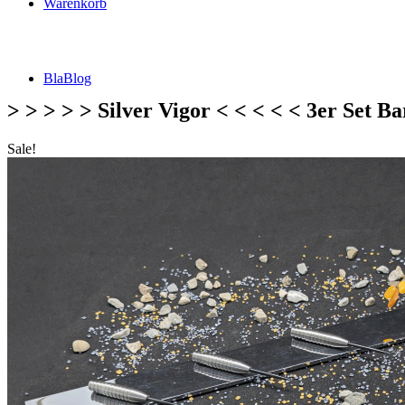
Warenkorb
BlaBlog
> > > > > Silver Vigor < < < < < 3er Set Bar
Sale!
Suche
nach:
DSFZ Konzept
Öffnungszeiten
Adresse, Anfahrt
Flow Dartsliga
🎯 FlowLiga Push – Z18 Community Challenge
Teilnahmebedingungen – FlowLiga Push Z18
Cashout Tabellen