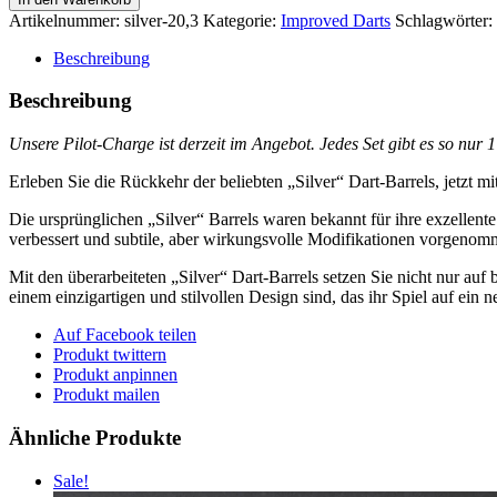
>
Artikelnummer:
silver-20,3
Kategorie:
Improved Darts
Schlagwörter:
>
>
Beschreibung
>
Silver
Beschreibung
Vigor
<
Unsere Pilot-Charge ist derzeit im Angebot.
Jedes Set gibt es so nur 
<
<
Erleben Sie die Rückkehr der beliebten „Silver“ Dart-Barrels, jetzt
<
<
Die ursprünglichen „Silver“ Barrels waren bekannt für ihre exzellent
3er
verbessert und subtile, aber wirkungsvolle Modifikationen vorgenom
Set
Barrels
Mit den überarbeiteten „Silver“ Dart-Barrels setzen Sie nicht nur au
in
einem einzigartigen und stilvollen Design sind, das ihr Spiel auf ein n
Silber
Auf Facebook teilen
-
Produkt twittern
19,3g
Produkt anpinnen
Menge
Produkt mailen
Ähnliche Produkte
Sale!