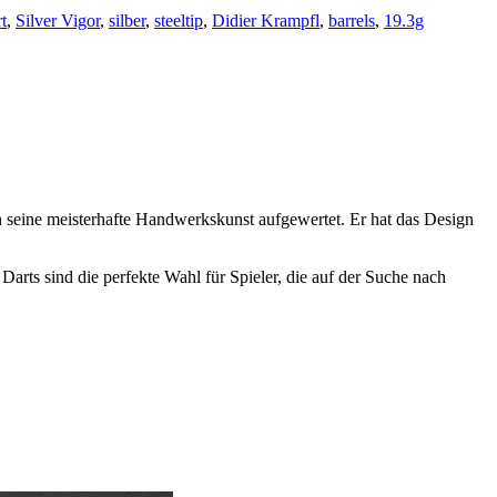
rt
,
Silver Vigor
,
silber
,
steeltip
,
Didier Krampfl
,
barrels
,
19.3g
ch seine meisterhafte Handwerkskunst aufgewertet. Er hat das Design
arts sind die perfekte Wahl für Spieler, die auf der Suche nach