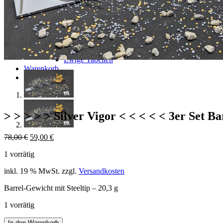
Shop
Gutscheincodes
Archiv
Jugendsponsoring
Ranglisten
Hall of Fame
Ewige Tabellen
Warenkorb
BlaBlog
> > > > > Silver Vigor < < < < < 3er Set Bar
Ursprünglicher
Aktueller
78,00
€
59,00
€
Preis
Preis
1 vorrätig
war:
ist:
78,00 €
59,00 €.
inkl. 19 % MwSt.
zzgl.
Versandkosten
Barrel-Gewicht mit Steeltip – 20,3 g
1 vorrätig
>
In den Warenkorb