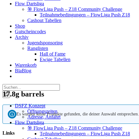
Flow Dartsliga
🎯 FlowLiga Push – Z18 Community Challenge
Teilnahmebedingungen – FlowLiga Push Z18
Cashout Tabellen
Shop
Gutscheincodes
Archiv
Jugendsponsoring
Ranglisten
Hall of Fame
Ewige Tabellen
Warenkorb
BlaBlog
Suche
nach:
17.8g barrels
DSFZ Konzept
Öffnungszeiten
Es wurden keine Produkte gefunden, die deiner Auswahl entsprechen.
Adresse, Anfahrt
Flow Dartsliga
🎯 FlowLiga Push – Z18 Community Challenge
Links
Teilnahmebedingungen – FlowLiga Push Z18