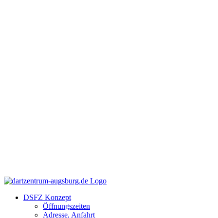
Zum
Facebook
Instagram
YouTube
Inhalt
springen
DSFZ Konzept
Öffnungszeiten
Adresse, Anfahrt