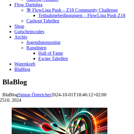
Flow Dartsliga
🎯 FlowLiga Push – Z18 Community Challenge
Teilnahmebedingungen – FlowLiga Push Z18
Cashout Tabellen
Shop
Gutscheincodes
Archiv
Jugendsponsoring
Ranglisten
Hall of Fame
Ewige Tabellen
Warenkorb
BlaBlog
BlaBlog
BlaBlog
Simon Östreicher
2024-10-01T18:46:12+02:00
25
10, 2024