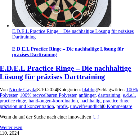
E.D.E.L Practice Ringe – Die nachhaltige Lösung für präzises
Darttraining
E.D.E.L Practice Ringe – Die nachhaltige Lösung für
präzises Darttraining
E.D.E.L Practice Ringe – Die nachhaltige
Lösung für präzises Darttraining
Von
Nicole Gayda
|
8.10.2024
|
Kategorien:
blablog
|
Schlagwörter:
100%
Polyester
,
100% recycelbaren Polyester
,
anfänger
,
darttraining
,
e.d.e.l.
practice ringe
,
hand-augen-koordination
,
nachhaltig
,
practice ringe
,
präzision und konzentration
,
profis
,
unwelfreundlich
|
0 Kommentare
Wenn du auf der Suche nach einer innovativen
[...]
Weiterlesen
1
10, 2024