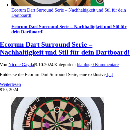
Ecorum Dart Surround Serie – Nachhaltigkeit und Stil für dein
Dartboard!
Ecorum Dart Surround Serie – Nachhaltigkeit und Stil für
dein Dartboard!
Ecorum Dart Surround Serie –
Nachhaltigkeit und Stil für dein Dartboard!
Von
Nicole Gayda
|
9.10.2024
|
Kategorien:
blablog
|
0 Kommentare
Entdecke die Ecorum Dart Surround Serie, eine exklusive
[...]
Weiterlesen
8
10, 2024