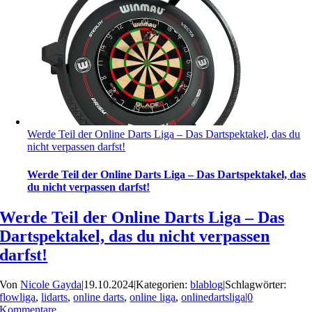
Werde Teil der Online Darts Liga – Das Dartspektakel, das du
nicht verpassen darfst!
Werde Teil der Online Darts Liga – Das Dartspektakel, das
du nicht verpassen darfst!
Werde Teil der Online Darts Liga – Das
Dartspektakel, das du nicht verpassen
darfst!
Von
Nicole Gayda
|
19.10.2024
|
Kategorien:
blablog
|
Schlagwörter:
flowliga
,
lidarts
,
online darts
,
online liga
,
onlinedartsliga
|
0
Kommentare