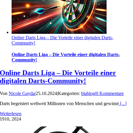
Online Darts Liga – Die Vorteile einer digitalen Darts-
Community!
Online Darts Liga – Die Vorteile einer digitalen Darts-
Community!
Online Darts Liga – Die Vorteile einer
digitalen Darts-Community!
Von
Nicole Gayda
|
25.10.2024
|
Kategorien:
blablog
|
0 Kommentare
Darts begeistert weltweit Millionen von Menschen und gewinnt
[...]
Weiterlesen
19
10, 2024