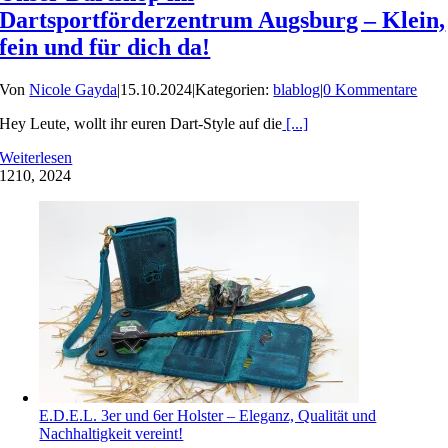
Dartsportförderzentrum Augsburg – Klein,
fein und für dich da!
Von
Nicole Gayda
|
15.10.2024
|
Kategorien:
blablog
|
0 Kommentare
Hey Leute, wollt ihr euren Dart-Style auf die
[...]
Weiterlesen
12
10, 2024
E.D.E.L. 3er und 6er Holster – Eleganz, Qualität und
Nachhaltigkeit vereint!