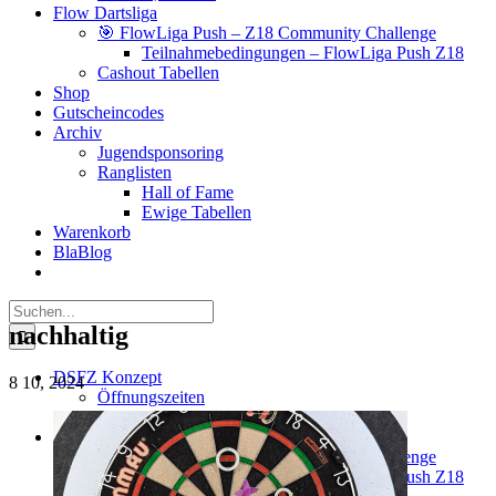
Flow Dartsliga
🎯 FlowLiga Push – Z18 Community Challenge
Teilnahmebedingungen – FlowLiga Push Z18
Cashout Tabellen
Shop
Gutscheincodes
Archiv
Jugendsponsoring
Ranglisten
Hall of Fame
Ewige Tabellen
Warenkorb
BlaBlog
Suche
nach:
nachhaltig
DSFZ Konzept
8
10, 2024
Öffnungszeiten
Adresse, Anfahrt
Flow Dartsliga
🎯 FlowLiga Push – Z18 Community Challenge
Teilnahmebedingungen – FlowLiga Push Z18