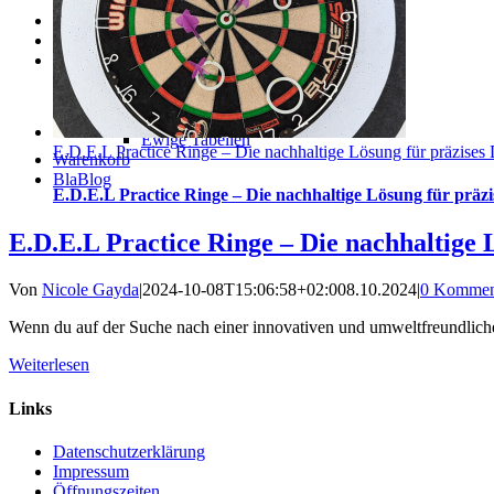
Cashout Tabellen
Shop
Gutscheincodes
Archiv
Jugendsponsoring
Ranglisten
Hall of Fame
Ewige Tabellen
E.D.E.L Practice Ringe – Die nachhaltige Lösung für präzises 
Warenkorb
BlaBlog
E.D.E.L Practice Ringe – Die nachhaltige Lösung für präzi
E.D.E.L Practice Ringe – Die nachhaltige 
Von
Nicole Gayda
|
2024-10-08T15:06:58+02:00
8.10.2024
|
0 Kommen
Wenn du auf der Suche nach einer innovativen und umweltfreundliche
Weiterlesen
Links
Datenschutzerklärung
Impressum
Öffnungszeiten