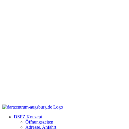
Zum
Facebook
Instagram
YouTube
Inhalt
springen
DSFZ Konzept
Öffnungszeiten
Adresse, Anfahrt