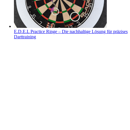
E.D.E.L Practice Ringe – Die nachhaltige Lösung für präzises
Darttraining
E.D.E.L Practice Ringe – Die nachhaltige Lösung für
präzises Darttraining
E.D.E.L Practice Ringe – Die nachhaltige
Lösung für präzises Darttraining
Von
Nicole Gayda
|
2024-10-08T15:06:58+02:00
8.10.2024
|
0
Kommentare
Wenn du auf der Suche nach einer innovativen und
umweltfreundlichen Möglichkeit bist, dein
[...]
Weiterlesen
Links