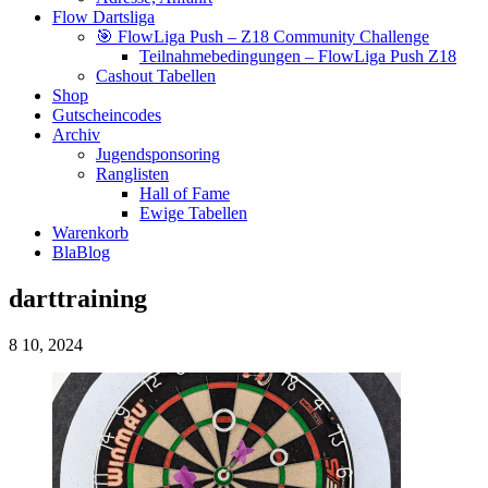
Flow Dartsliga
🎯 FlowLiga Push – Z18 Community Challenge
Teilnahmebedingungen – FlowLiga Push Z18
Cashout Tabellen
Shop
Gutscheincodes
Archiv
Jugendsponsoring
Ranglisten
Hall of Fame
Ewige Tabellen
Warenkorb
BlaBlog
darttraining
8
10, 2024