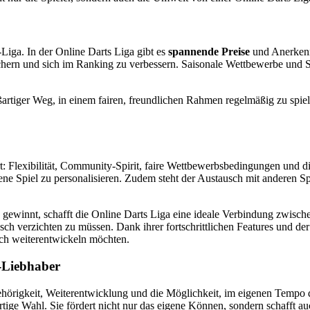
iga. In der Online Darts Liga gibt es
spannende Preise
und Anerkenn
chern und sich im Ranking zu verbessern. Saisonale Wettbewerbe und S
roßartiger Weg, in einem fairen, freundlichen Rahmen regelmäßig zu spi
t: Flexibilität, Community-Spirit, faire Wettbewerbsbedingungen und die
ene Spiel zu personalisieren. Zudem steht der Austausch mit anderen Sp
 gewinnt, schafft die Online Darts Liga eine ideale Verbindung zwischen
ch verzichten zu müssen. Dank ihrer fortschrittlichen Features und der 
sich weiterentwickeln möchten.
s-Liebhaber
gehörigkeit, Weiterentwicklung und die Möglichkeit, im eigenen Tempo da
rtige Wahl. Sie fördert nicht nur das eigene Können, sondern schafft 