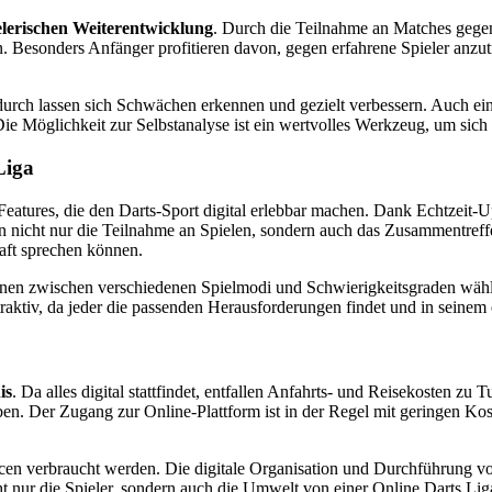
elerischen Weiterentwicklung
. Durch die Teilnahme an Matches gegen
. Besonders Anfänger profitieren davon, gegen erfahrene Spieler anzu
adurch lassen sich Schwächen erkennen und gezielt verbessern. Auch ei
e Möglichkeit zur Selbstanalyse ist ein wertvolles Werkzeug, um sich k
Liga
eatures, die den Darts-Sport digital erlebbar machen. Dank Echtzeit-Up
 nicht nur die Teilnahme an Spielen, sondern auch das Zusammentreffe
aft sprechen können.
nnen zwischen verschiedenen Spielmodi und Schwierigkeitsgraden wähle
attraktiv, da jeder die passenden Herausforderungen findet und in sein
is
. Da alles digital stattfindet, entfallen Anfahrts- und Reisekosten zu 
aben. Der Zugang zur Online-Plattform ist in der Regel mit geringen K
cen verbraucht werden. Die digitale Organisation und Durchführung vo
ht nur die Spieler, sondern auch die Umwelt von einer Online Darts Lig