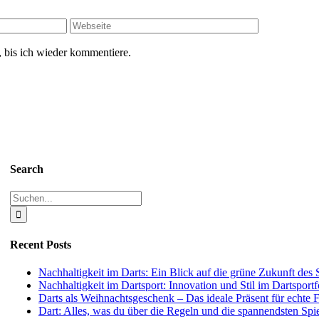
 bis ich wieder kommentiere.
Search
Suche
nach:
Recent Posts
Nachhaltigkeit im Darts: Ein Blick auf die grüne Zukunft des 
Nachhaltigkeit im Dartsport: Innovation und Stil im Dartspor
Darts als Weihnachtsgeschenk – Das ideale Präsent für echte 
Dart: Alles, was du über die Regeln und die spannendsten Spi