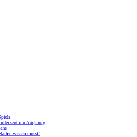
Spiels
tförderzentrum Augsburg
Fans
elarten wissen musst!