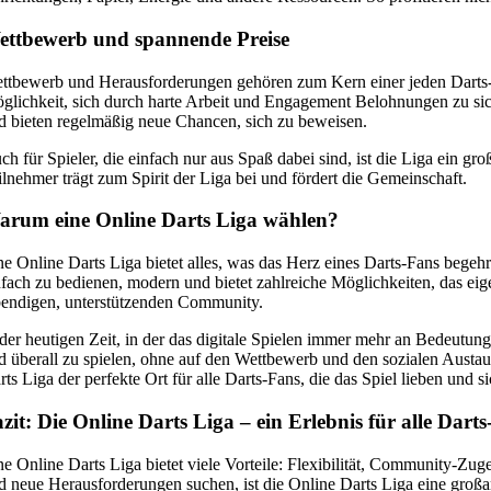
ettbewerb und spannende Preise
ttbewerb und Herausforderungen gehören zum Kern einer jeden Darts-L
glichkeit, sich durch harte Arbeit und Engagement Belohnungen zu si
d bieten regelmäßig neue Chancen, sich zu beweisen.
ch für Spieler, die einfach nur aus Spaß dabei sind, ist die Liga ein g
ilnehmer trägt zum Spirit der Liga bei und fördert die Gemeinschaft.
arum eine Online Darts Liga wählen?
ne Online Darts Liga bietet alles, was das Herz eines Darts-Fans begehr
nfach zu bedienen, modern und bietet zahlreiche Möglichkeiten, das eig
bendigen, unterstützenden Community.
 der heutigen Zeit, in der das digitale Spielen immer mehr an Bedeutung
d überall zu spielen, ohne auf den Wettbewerb und den sozialen Austaus
rts Liga der perfekte Ort für alle Darts-Fans, die das Spiel lieben und 
zit: Die Online Darts Liga – ein Erlebnis für alle Dart
ne Online Darts Liga bietet viele Vorteile: Flexibilität, Community-Zu
d neue Herausforderungen suchen, ist die Online Darts Liga eine großa