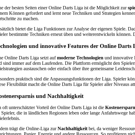
ne der besten Seiten einer Online Darts Liga ist die Möglichkeit zur
spi
inem Können gefordert und lernt neue Techniken und Strategien kennen
rtschritte zu machen.
sätzlich bietet die Liga Funktionen zur Analyse der eigenen Spiele. D
ieler bestimmte Techniken erneut üben und weiterentwickeln können. Di
chnologien und innovative Features der Online Darts 
ne Online Darts Liga setzt auf
moderne Technologien
und innovative F
d sind immer auf dem Laufenden. Die Plattform ermöglicht den Spielern
ielstrategien austauschen oder einfach über ihre gemeinsame Leidensch
sonders praktisch sind die Anpassungsfunktionen der Liga. Spieler kö
ese Flexibilität macht die Online Darts Liga für Spieler aller Niveaus 
stenersparnis und Nachhaltigkeit
n oft unterschätzter Vorteil der Online Darts Liga ist die
Kostenersparn
r Spieler, die in ländlichen Regionen leben oder lange Anfahrtswege h
ielerlebnis.
dem trägt die Online-Liga zur
Nachhaltigkeit
bei, da weniger Ressour
nrichtungen, Papier, Energie und andere Ressourcen. So profitieren nic