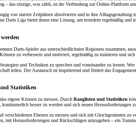
tung – das einzige, was zählt, ist die Verbindung zur Online-Plattform u
ig von starren Zeitplänen absolvieren und in ihre Alltagsgestaltung int
e Darts Liga bietet ihnen eine Lösung, um trotzdem regelmäßig und int
e werden
ommen Darts-Spieler aus unterschiedlichsten Regionen zusammen, taus
 Können zu verbessern und motiviert, regelmäßig zu trainieren und sic
er Strategien und Techniken zu sprechen und voneinander zu lernen. Wer
chaft teilen. Der Austausch ist inspirierend und fördert das Engagement,
nd Statistiken
t, das eigene Können zu messen. Durch
Ranglisten und Statistiken
könn
, kontinuierlich besser zu werden und sich neuen Herausforderungen zu 
f verschiedenen Ebenen zu messen und sich mit Gleichgesinnten zu vergl
rnen, mit Herausforderungen und Rückschlägen umzugehen – ein Training