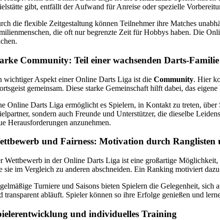
ielstätte gibt, entfällt der Aufwand für Anreise oder spezielle Vorberei
rch die flexible Zeitgestaltung können Teilnehmer ihre Matches unabhäng
milienmenschen, die oft nur begrenzte Zeit für Hobbys haben. Die Onlin
chen.
arke Community: Teil einer wachsenden Darts-Famili
n wichtiger Aspekt einer Online Darts Liga ist die
Community
. Hier k
ortsgeist gemeinsam. Diese starke Gemeinschaft hilft dabei, das eigene
ne Online Darts Liga ermöglicht es Spielern, in Kontakt zu treten, üb
ielpartner, sondern auch Freunde und Unterstützer, die dieselbe Leidens
ue Herausforderungen anzunehmen.
ttbewerb und Fairness: Motivation durch Ranglisten u
r Wettbewerb in der Online Darts Liga ist eine großartige Möglichkei
e sie im Vergleich zu anderen abschneiden. Ein Ranking motiviert dazu
gelmäßige Turniere und Saisons bieten Spielern die Gelegenheit, sich au
d transparent abläuft. Spieler können so ihre Erfolge genießen und le
ielerentwicklung und individuelles Training