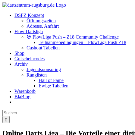
Zum
Facebook
Instagram
YouTube
Inhalt
DSFZ Konzept
springen
Öffnungszeiten
Adresse, Anfahrt
Flow Dartsliga
🎯 FlowLiga Push – Z18 Community Challenge
Teilnahmebedingungen – FlowLiga Push Z18
Cashout Tabellen
Shop
Gutscheincodes
Archiv
Jugendsponsoring
Ranglisten
Hall of Fame
Ewige Tabellen
Warenkorb
BlaBlog
Suche
nach:
Online Darts Liga – Die Vorteile einer di