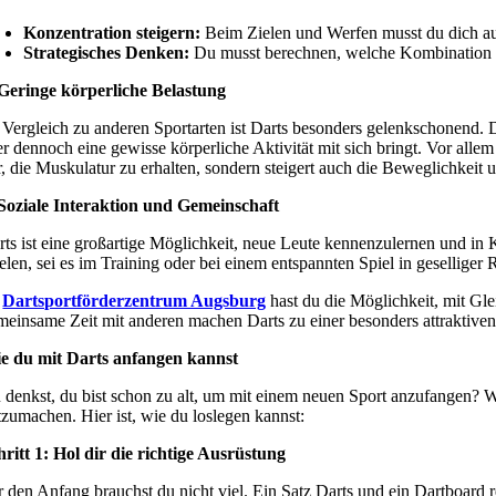
Konzentration steigern:
Beim Zielen und Werfen musst du dich auf
Strategisches Denken:
Du musst berechnen, welche Kombination vo
Geringe körperliche Belastung
 Vergleich zu anderen Sportarten ist Darts besonders gelenkschonend. 
er dennoch eine gewisse körperliche Aktivität mit sich bringt. Vor all
r, die Muskulatur zu erhalten, sondern steigert auch die Beweglichkeit 
 Soziale Interaktion und Gemeinschaft
rts ist eine großartige Möglichkeit, neue Leute kennenzulernen und in K
ielen, sei es im Training oder bei einem entspannten Spiel in geselliger
m
Dartsportförderzentrum Augsburg
hast du die Möglichkeit, mit Gle
meinsame Zeit mit anderen machen Darts zu einer besonders attraktiven F
e du mit Darts anfangen kannst
 denkst, du bist schon zu alt, um mit einem neuen Sport anzufangen? Weit
tzumachen. Hier ist, wie du loslegen kannst:
hritt 1: Hol dir die richtige Ausrüstung
r den Anfang brauchst du nicht viel. Ein Satz Darts und ein Dartboard 