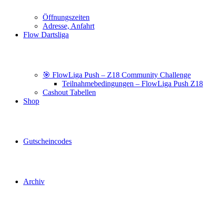
Öffnungszeiten
Adresse, Anfahrt
Flow Dartsliga
🎯 FlowLiga Push – Z18 Community Challenge
Teilnahmebedingungen – FlowLiga Push Z18
Cashout Tabellen
Shop
Gutscheincodes
Archiv