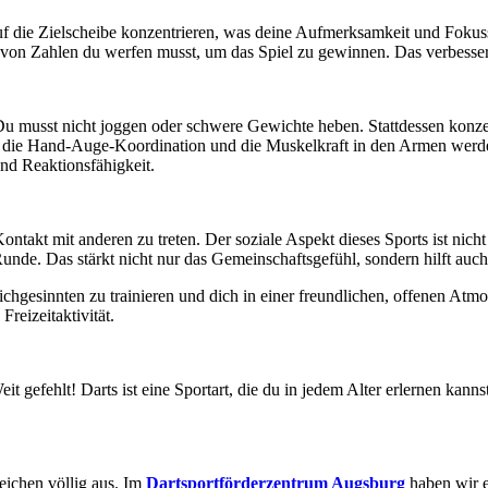
 die Zielscheibe konzentrieren, was deine Aufmerksamkeit und Fokuss
n Zahlen du werfen musst, um das Spiel zu gewinnen. Das verbessert
Du musst nicht joggen oder schwere Gewichte heben. Stattdessen konzen
em die Hand-Auge-Koordination und die Muskelkraft in den Armen werden 
und Reaktionsfähigkeit.
ontakt mit anderen zu treten. Der soziale Aspekt dieses Sports ist nic
 Runde. Das stärkt nicht nur das Gemeinschaftsgefühl, sondern hilft auc
ichgesinnten zu trainieren und dich in einer freundlichen, offenen At
reizeitaktivität.
 gefehlt! Darts ist eine Sportart, die du in jedem Alter erlernen kannst
reichen völlig aus. Im
Dartsportförderzentrum Augsburg
haben wir e