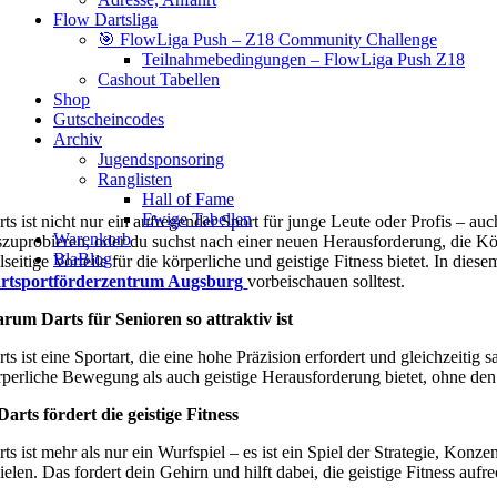
Flow Dartsliga
🎯 FlowLiga Push – Z18 Community Challenge
Teilnahmebedingungen – FlowLiga Push Z18
Cashout Tabellen
Shop
Gutscheincodes
Archiv
Jugendsponsoring
Ranglisten
Hall of Fame
Ewige Tabellen
rts ist nicht nur ein aufregender Sport für junge Leute oder Profis – a
Warenkorb
szuprobieren, oder du suchst nach einer neuen Herausforderung, die Körp
BlaBlog
elseitige Vorteile für die körperliche und geistige Fitness bietet. In d
rtsportförderzentrum Augsburg
vorbeischauen solltest.
rum Darts für Senioren so attraktiv ist
rts ist eine Sportart, die eine hohe Präzision erfordert und gleichzeiti
rperliche Bewegung als auch geistige Herausforderung bietet, ohne den 
 Darts fördert die geistige Fitness
rts ist mehr als nur ein Wurfspiel – es ist ein Spiel der Strategie, Ko
zielen. Das fordert dein Gehirn und hilft dabei, die geistige Fitness au