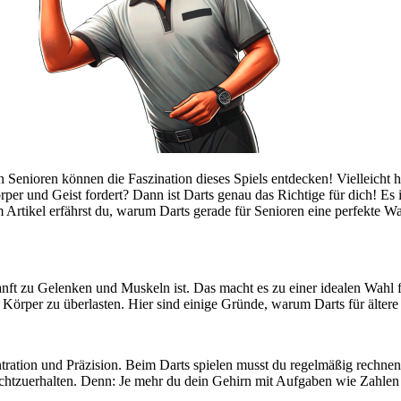
uch Senioren können die Faszination dieses Spiels entdecken! Vielleicht
er und Geist fordert? Dann ist Darts genau das Richtige für dich! Es i
iesem Artikel erfährst du, warum Darts gerade für Senioren eine perfekte
g sanft zu Gelenken und Muskeln ist. Das macht es zu einer idealen Wahl 
Körper zu überlasten. Hier sind einige Gründe, warum Darts für ältere 
nzentration und Präzision. Beim Darts spielen musst du regelmäßig rech
frechtzuerhalten. Denn: Je mehr du dein Gehirn mit Aufgaben wie Zahlen u