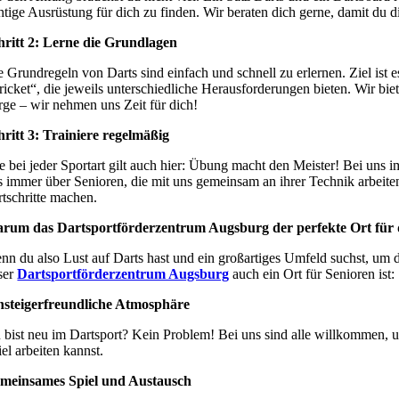
chtige Ausrüstung für dich zu finden. Wir beraten dich gerne, damit du d
hritt 2: Lerne die Grundlagen
e Grundregeln von Darts sind einfach und schnell zu erlernen. Ziel ist e
ricket“, die jeweils unterschiedliche Herausforderungen bieten. Wir bie
rge – wir nehmen uns Zeit für dich!
hritt 3: Trainiere regelmäßig
e bei jeder Sportart gilt auch hier: Übung macht den Meister! Bei uns 
s immer über Senioren, die mit uns gemeinsam an ihrer Technik arbeiten
rtschritte machen.
rum das Dartsportförderzentrum Augsburg der perfekte Ort für d
nn du also Lust auf Darts hast und ein großartiges Umfeld suchst, um d
ser
Dartsportförderzentrum Augsburg
auch ein Ort für Senioren ist:
nsteigerfreundliche Atmosphäre
 bist neu im Dartsport? Kein Problem! Bei uns sind alle willkommen, u
el arbeiten kannst.
meinsames Spiel und Austausch