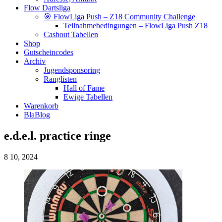
Flow Dartsliga
🎯 FlowLiga Push – Z18 Community Challenge
Teilnahmebedingungen – FlowLiga Push Z18
Cashout Tabellen
Shop
Gutscheincodes
Archiv
Jugendsponsoring
Ranglisten
Hall of Fame
Ewige Tabellen
Warenkorb
BlaBlog
e.d.e.l. practice ringe
8
10, 2024