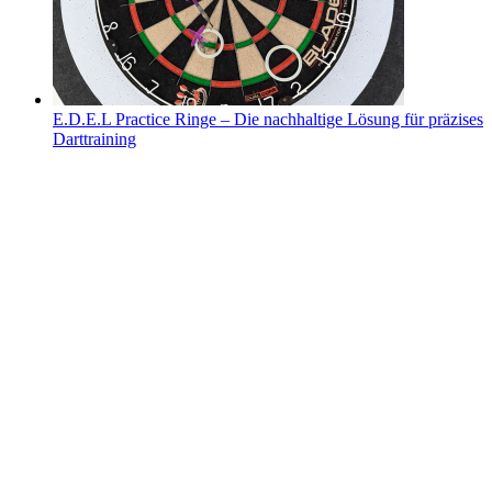
E.D.E.L Practice Ringe – Die nachhaltige Lösung für präzises
Darttraining
E.D.E.L Practice Ringe – Die nachhaltige Lösung für
präzises Darttraining
E.D.E.L Practice Ringe – Die nachhaltige
Lösung für präzises Darttraining
Von
Nicole Gayda
|
2024-10-08T15:06:58+02:00
8.10.2024
|
0
Kommentare
Wenn du auf der Suche nach einer innovativen und
umweltfreundlichen Möglichkeit bist, dein
[...]
Weiterlesen
Links