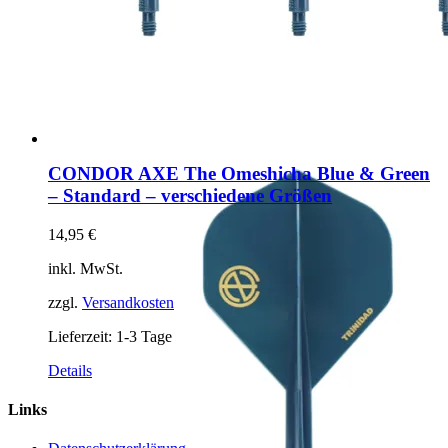
CONDOR AXE The Omeshicha Blue & Green
– Standard – verschiedene Größen
14,95
€
inkl. MwSt.
zzgl.
Versandkosten
Lieferzeit:
1-3 Tage
Dieses
Details
Produkt
weist
Links
mehrere
Varianten