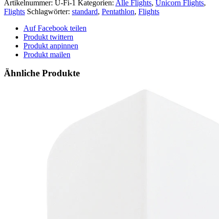
Flights
Artikelnummer:
U-Fi-1
Kategorien:
Alle Flights
,
Unicorn Flights
,
-
Flights
Schlagwörter:
standard
,
Pentathlon
,
Flights
-
Fin
Auf Facebook teilen
-
Produkt twittern
-
Produkt anpinnen
weiß
Produkt mailen
Menge
Ähnliche Produkte