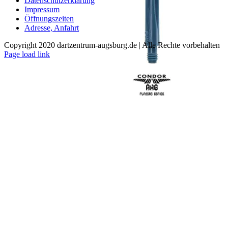
Datenschutzerklärung
auf.
Impressum
Die
Öffnungszeiten
Optionen
Adresse, Anfahrt
können
auf
Copyright 2020 dartzentrum-augsburg.de | Alle Rechte vorbehalten
der
Facebook
Instagram
YouTube
Page load link
Produktseite
Nach
gewählt
oben
werden