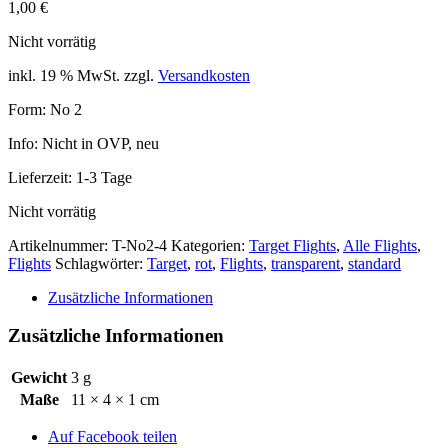
1,00
€
Nicht vorrätig
inkl. 19 % MwSt.
zzgl.
Versandkosten
Form: No 2
Info: Nicht in OVP, neu
Lieferzeit:
1-3 Tage
Nicht vorrätig
Artikelnummer:
T-No2-4
Kategorien:
Target Flights
,
Alle Flights
,
Flights
Schlagwörter:
Target
,
rot
,
Flights
,
transparent
,
standard
Zusätzliche Informationen
Zusätzliche Informationen
Gewicht
3 g
Maße
11 × 4 × 1 cm
Auf Facebook teilen