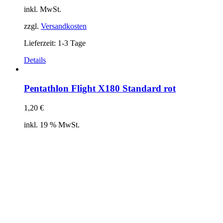
inkl. MwSt.
zzgl.
Versandkosten
Lieferzeit:
1-3 Tage
Dieses
Details
Produkt
weist
mehrere
Pentathlon Flight X180 Standard rot
Varianten
auf.
1,20
€
Die
Optionen
inkl. 19 % MwSt.
können
auf
zzgl.
Versandkosten
der
Produktseite
Lieferzeit:
1-3 Tage
gewählt
Details
werden
Pentathlon Flight – Standard – schwarz rot
1,00
€