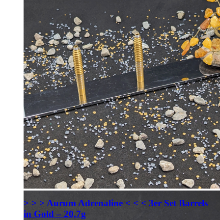
> > > Aurum Adrenaline < < < 3er Set Barrels
in Gold – 20,7g