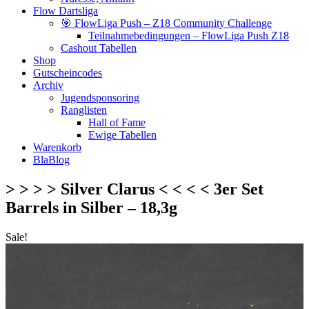
Flow Dartsliga
🎯 FlowLiga Push – Z18 Community Challenge
Teilnahmebedingungen – FlowLiga Push Z18
Cashout Tabellen
Shop
Gutscheincodes
Archiv
Jugendsponsoring
Ranglisten
Hall of Fame
Ewige Tabellen
Warenkorb
BlaBlog
> > > > Silver Clarus < < < < 3er Set
Barrels in Silber – 18,3g
Sale!