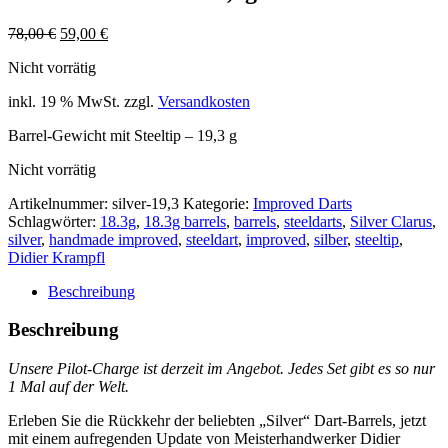
Ursprünglicher
Aktueller
78,00
€
59,00
€
Preis
Preis
Nicht vorrätig
war:
ist:
78,00 €
59,00 €.
inkl. 19 % MwSt.
zzgl.
Versandkosten
Barrel-Gewicht mit Steeltip – 19,3 g
Nicht vorrätig
Artikelnummer:
silver-19,3
Kategorie:
Improved Darts
Schlagwörter:
18.3g
,
18.3g barrels
,
barrels
,
steeldarts
,
Silver Clarus
,
silver
,
handmade improved
,
steeldart
,
improved
,
silber
,
steeltip
,
Didier Krampfl
Beschreibung
Beschreibung
Unsere Pilot-Charge ist derzeit im Angebot.
Jedes Set gibt es so nur
1 Mal auf der Welt.
Erleben Sie die Rückkehr der beliebten „Silver“ Dart-Barrels, jetzt
mit einem aufregenden Update von Meisterhandwerker Didier