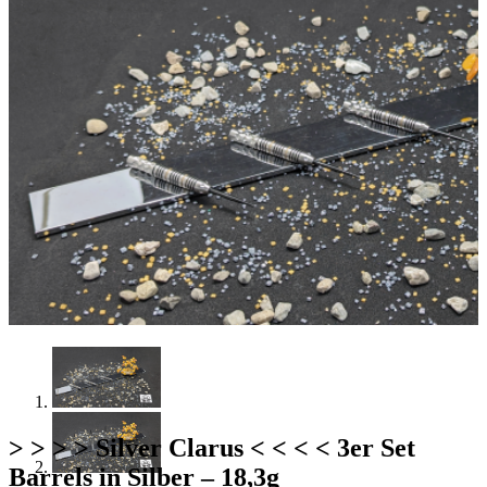
> > > > Silver Clarus < < < < 3er Set
Barrels in Silber – 18,3g