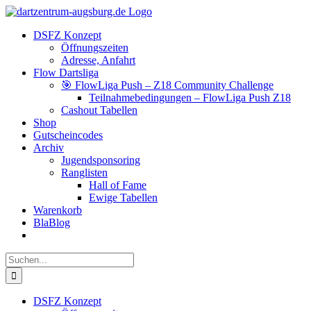
Zum
Facebook
Instagram
YouTube
Inhalt
DSFZ Konzept
springen
Öffnungszeiten
Adresse, Anfahrt
Flow Dartsliga
🎯 FlowLiga Push – Z18 Community Challenge
Teilnahmebedingungen – FlowLiga Push Z18
Cashout Tabellen
Shop
Gutscheincodes
Archiv
Jugendsponsoring
Ranglisten
Hall of Fame
Ewige Tabellen
Warenkorb
BlaBlog
Suche
nach:
DSFZ Konzept