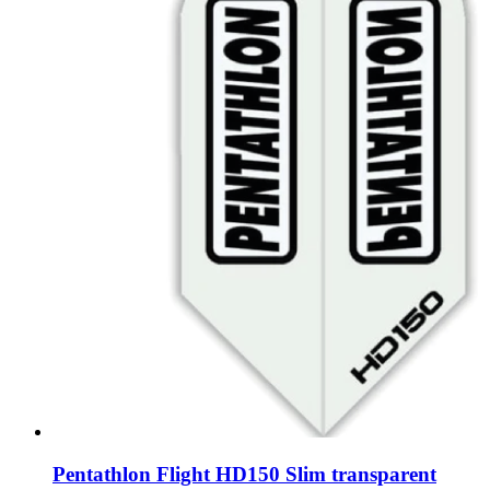
Optionen
können
auf
der
Produktseite
gewählt
werden
Pentathlon Flight HD150 Slim transparent