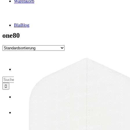
Warenkorb
BlaBlog
one80
Suche
nach:
DSFZ Konzept
Öffnungszeiten
Adresse, Anfahrt
Flow Dartsliga
🎯 FlowLiga Push – Z18 Community Challenge
Teilnahmebedingungen – FlowLiga Push Z18
Cashout Tabellen