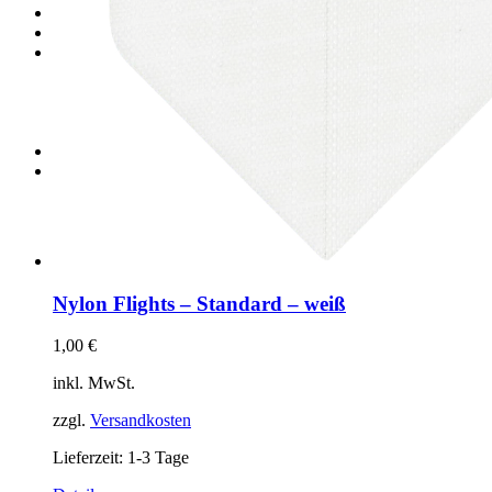
Shop
Gutscheincodes
Archiv
Jugendsponsoring
Ranglisten
Hall of Fame
Ewige Tabellen
Warenkorb
BlaBlog
Nylon Flights – Standard – weiß
1,00
€
inkl. MwSt.
zzgl.
Versandkosten
Lieferzeit:
1-3 Tage