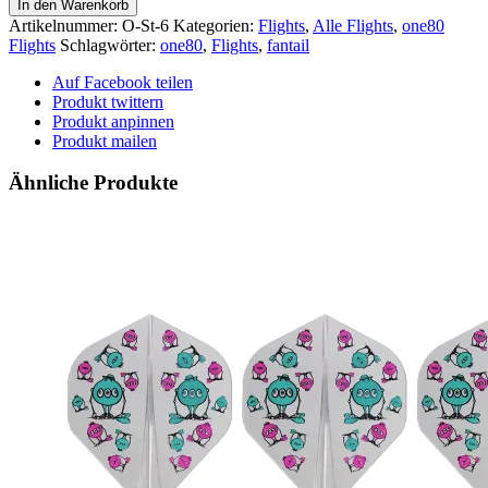
In den Warenkorb
-
Artikelnummer:
O-St-6
Kategorien:
Flights
,
Alle Flights
,
one80
-
Flights
Schlagwörter:
one80
,
Flights
,
fantail
Standard
-
Auf Facebook teilen
-
Produkt twittern
blau
Produkt anpinnen
Menge
Produkt mailen
Ähnliche Produkte