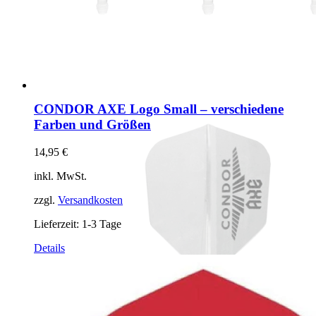
CONDOR AXE Logo Small – verschiedene
Farben und Größen
14,95
€
inkl. MwSt.
zzgl.
Versandkosten
Lieferzeit:
1-3 Tage
Dieses
Details
Produkt
weist
mehrere
Varianten
auf.