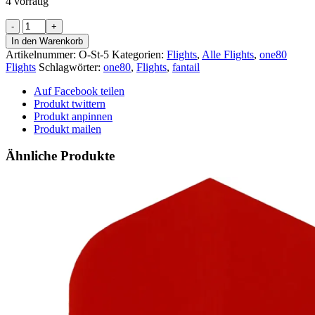
4 vorrätig
one80
Flights
In den Warenkorb
-
Artikelnummer:
O-St-5
Kategorien:
Flights
,
Alle Flights
,
one80
Standard
Flights
Schlagwörter:
one80
,
Flights
,
fantail
-
Dartscheibe
Auf Facebook teilen
rot
Produkt twittern
Menge
Produkt anpinnen
Produkt mailen
Ähnliche Produkte