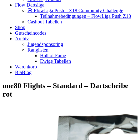
Flow Dartsliga
🎯 FlowLiga Push – Z18 Community Challenge
Teilnahmebedingungen – FlowLiga Push Z18
Cashout Tabellen
Shop
Gutscheincodes
Archiv
Jugendsponsoring
Ranglisten
Hall of Fame
Ewige Tabellen
Warenkorb
BlaBlog
one80 Flights – Standard – Dartscheibe
rot