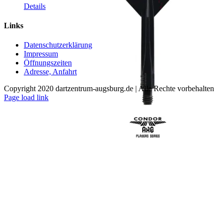
Dieses
Details
Produkt
weist
Links
mehrere
Varianten
Datenschutzerklärung
auf.
Impressum
Die
Öffnungszeiten
Optionen
Adresse, Anfahrt
können
auf
Copyright 2020 dartzentrum-augsburg.de | Alle Rechte vorbehalten
der
Facebook
Instagram
YouTube
Page load link
Produktseite
Nach
gewählt
oben
werden