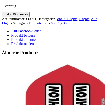
1 vorrätig
one80
In den Warenkorb
Flights
Artikelnummer:
O-St-11
Kategorien:
one80 Flights
,
Flights
,
Alle
-
Flights
Schlagwörter:
fantail
,
one80
,
Flights
Standard
-
Auf Facebook teilen
From
Produkt twittern
Above
Produkt anpinnen
Menge
Produkt mailen
Ähnliche Produkte