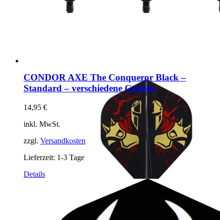
CONDOR AXE The Conqueror Black –
Standard – verschiedene Größen
14,95
€
inkl. MwSt.
zzgl.
Versandkosten
Lieferzeit:
1-3 Tage
Dieses
Details
Produkt
weist
mehrere
Varianten
auf.