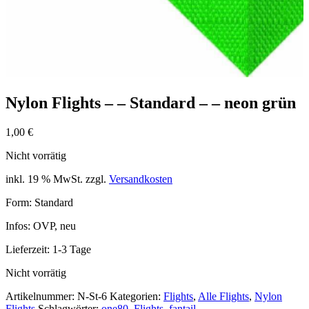
Nylon Flights – – Standard – – neon grün
1,00
€
Nicht vorrätig
inkl. 19 % MwSt.
zzgl.
Versandkosten
Form: Standard
Infos: OVP, neu
Lieferzeit:
1-3 Tage
Nicht vorrätig
Artikelnummer:
N-St-6
Kategorien:
Flights
,
Alle Flights
,
Nylon
Flights
Schlagwörter:
one80
,
Flights
,
fantail