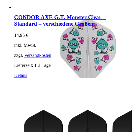
CONDOR AXE G.T. Monster Clear –
Standard – verschiedene Größen
14,95
€
inkl. MwSt.
zzgl.
Versandkosten
Lieferzeit:
1-3 Tage
Dieses
Details
Produkt
weist
mehrere
Varianten
auf.
Die
Optionen
können
auf
der