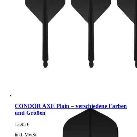
Produktseite
gewählt
werden
CONDOR AXE Plain – verschiedene Farben
und Größen
13,95
€
inkl. MwSt.