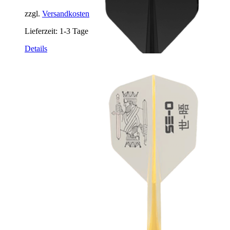
zzgl.
Versandkosten
Lieferzeit:
1-3 Tage
Dieses
Details
Produkt
weist
mehrere
Varianten
auf.
Die
Optionen
können
auf
der
Produktseite
gewählt
werden