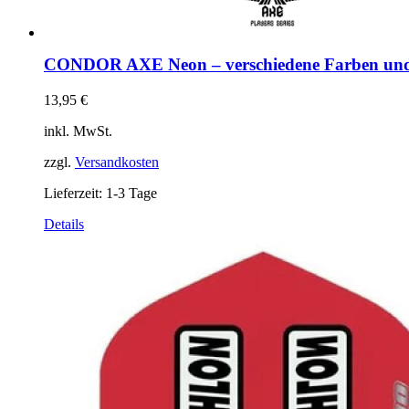
CONDOR AXE Neon – verschiedene Farben un
13,95
€
inkl. MwSt.
zzgl.
Versandkosten
Lieferzeit:
1-3 Tage
Dieses
Details
Produkt
weist
mehrere
Varianten
auf.
Die
Optionen
können
auf
der
Produktseite