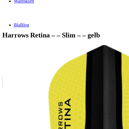
Warenkorb
BlaBlog
Harrows Retina – – Slim – – gelb
Suche
nach:
DSFZ Konzept
Öffnungszeiten
Adresse, Anfahrt
Flow Dartsliga
🎯 FlowLiga Push – Z18 Community Challenge
Teilnahmebedingungen – FlowLiga Push Z18
Cashout Tabellen