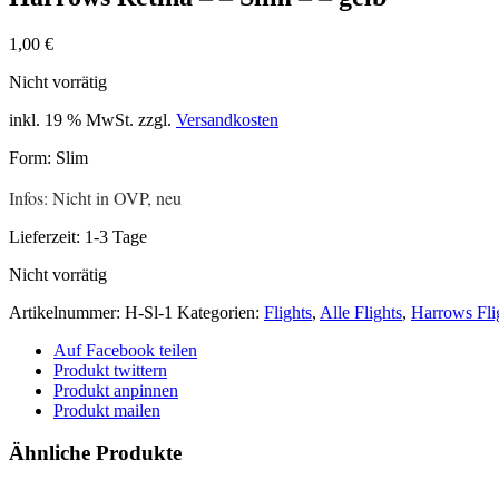
1,00
€
Nicht vorrätig
inkl. 19 % MwSt.
zzgl.
Versandkosten
Form: Slim
Infos: Nicht in OVP, neu
Lieferzeit:
1-3 Tage
Nicht vorrätig
Artikelnummer:
H-Sl-1
Kategorien:
Flights
,
Alle Flights
,
Harrows Fli
Auf Facebook teilen
Produkt twittern
Produkt anpinnen
Produkt mailen
Ähnliche Produkte