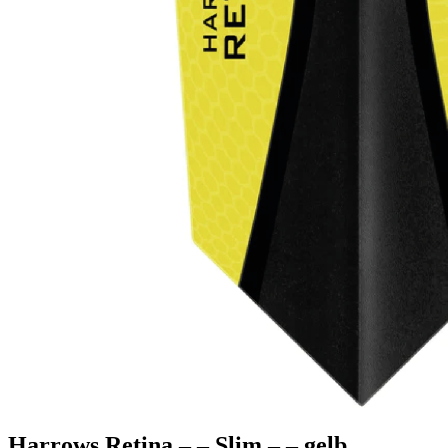
Shop
Gutscheincodes
Archiv
Jugendsponsoring
Ranglisten
Hall of Fame
Ewige Tabellen
Warenkorb
BlaBlog
Harrows Retina – – Slim – – gelb