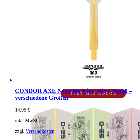
CONDOR AXE Neon the King Mix – Small –
verschiedene Größen
14,95
€
inkl. MwSt.
zzgl.
Versandkosten