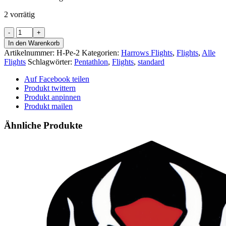
2 vorrätig
Harrows
Quantum
In den Warenkorb
-
Artikelnummer:
H-Pe-2
Kategorien:
Harrows Flights
,
Flights
,
Alle
-
Flights
Schlagwörter:
Pentathlon
,
Flights
,
standard
Pear
-
Auf Facebook teilen
-
Produkt twittern
blau
Produkt anpinnen
Menge
Produkt mailen
Ähnliche Produkte