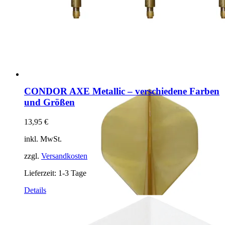
CONDOR AXE Metallic – verschiedene Farben
und Größen
13,95
€
inkl. MwSt.
zzgl.
Versandkosten
Lieferzeit:
1-3 Tage
Dieses
Details
Produkt
weist
mehrere