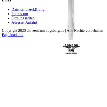
Links
mehrere
Varianten
Datenschutzerklärung
auf.
Impressum
Die
Öffnungszeiten
Optionen
Adresse, Anfahrt
können
auf
Copyright 2020 dartzentrum-augsburg.de | Alle Rechte vorbehalten
der
Facebook
Instagram
YouTube
Page load link
Produktseite
Nach
gewählt
oben
werden