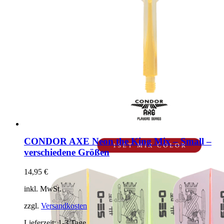
CONDOR AXE Neon the King Mix – Small –
verschiedene Größen
14,95
€
inkl. MwSt.
zzgl.
Versandkosten
Lieferzeit:
1-3 Tage