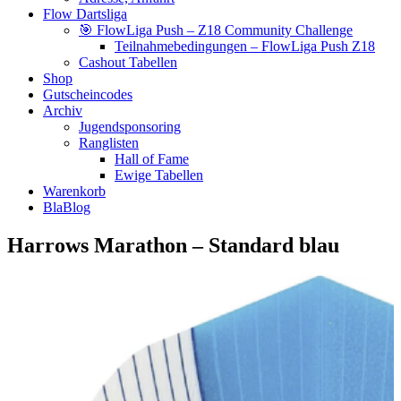
Flow Dartsliga
🎯 FlowLiga Push – Z18 Community Challenge
Teilnahmebedingungen – FlowLiga Push Z18
Cashout Tabellen
Shop
Gutscheincodes
Archiv
Jugendsponsoring
Ranglisten
Hall of Fame
Ewige Tabellen
Warenkorb
BlaBlog
Harrows Marathon – Standard blau