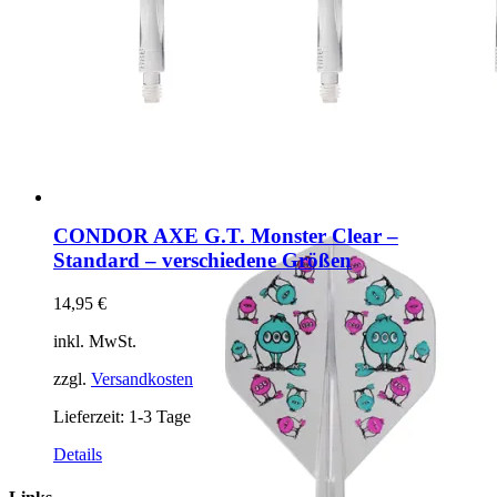
CONDOR AXE G.T. Monster Clear –
Standard – verschiedene Größen
14,95
€
inkl. MwSt.
zzgl.
Versandkosten
Lieferzeit:
1-3 Tage
Dieses
Details
Produkt
weist