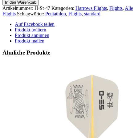
Marathon
In den Warenkorb
-
Artikelnummer:
H-St-47
Kategorien:
Harrows Flights
,
Flights
,
Alle
Standard
Flights
Schlagwörter:
Pentathlon
,
Flights
,
standard
blau
Menge
Auf Facebook teilen
Produkt twittern
Produkt anpinnen
Produkt mailen
Ähnliche Produkte