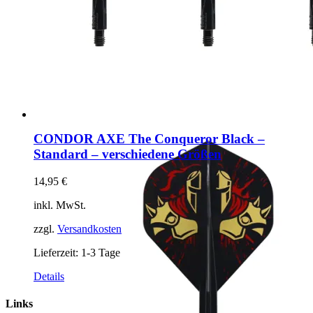
CONDOR AXE The Conqueror Black –
Standard – verschiedene Größen
14,95
€
inkl. MwSt.
zzgl.
Versandkosten
Lieferzeit:
1-3 Tage
Dieses
Details
Produkt
weist
Links