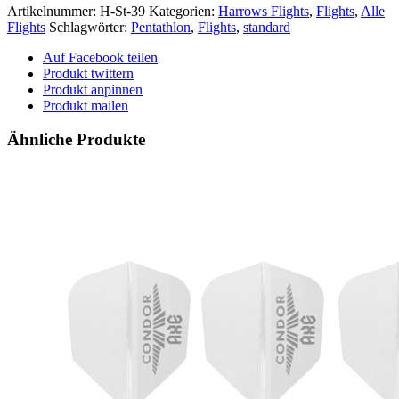
Artikelnummer:
H-St-39
Kategorien:
Harrows Flights
,
Flights
,
Alle
Flights
Schlagwörter:
Pentathlon
,
Flights
,
standard
Auf Facebook teilen
Produkt twittern
Produkt anpinnen
Produkt mailen
Ähnliche Produkte