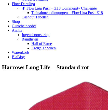
Flow Dartsliga
🎯 FlowLiga Push – Z18 Community Challenge
Teilnahmebedingungen – FlowLiga Push Z18
Cashout Tabellen
Shop
Gutscheincodes
Archiv
Jugendsponsoring
Ranglisten
Hall of Fame
Ewige Tabellen
Warenkorb
BlaBlog
Harrows Long Life – Standard rot