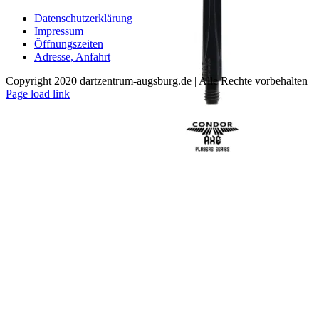
mehrere
Varianten
Datenschutzerklärung
auf.
Impressum
Die
Öffnungszeiten
Optionen
Adresse, Anfahrt
können
auf
Copyright 2020 dartzentrum-augsburg.de | Alle Rechte vorbehalten
der
Facebook
Instagram
YouTube
Page load link
Produktseite
Nach
gewählt
oben
werden