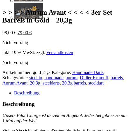
> > > > Aurum Avant < < < < 3er Set
Barrels in Gold – 20,3g
Ursprünglicher
Aktueller
98,00
€
79,00
€
Preis
Preis
Nicht vorrätig
war:
ist:
98,00 €
79,00 €.
inkl. 19 % MwSt.
zzgl.
Versandkosten
Nicht vorrätig
Artikelnummer:
gold-21,3
Kategorie:
Handmade Darts
Schlagwörter:
steeltip
,
handmade
,
aurum
,
Didier Krampfl
,
barrels
,
Aurum Avant
,
20.3g
,
steeldarts
,
20.3g barrels
,
steeldart
Beschreibung
Beschreibung
Unsere Pilot-Charge ist derzeit im Angebot.
Jedes Set gibt es so nur
1 Mal auf der Welt.
Stellen Sie sich auf eine außergewöhnliche Erfahrung ein mit