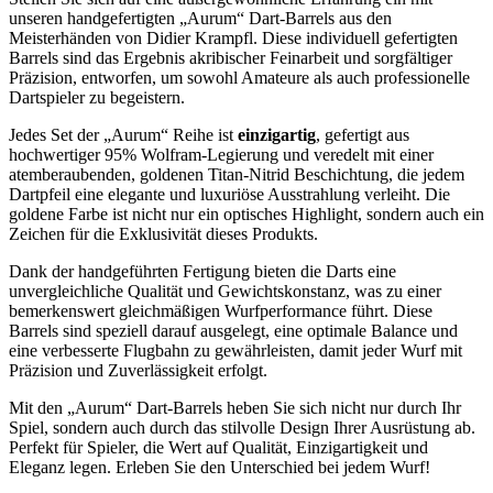
unseren handgefertigten „Aurum“ Dart-Barrels aus den
Meisterhänden von Didier Krampfl. Diese individuell gefertigten
Barrels sind das Ergebnis akribischer Feinarbeit und sorgfältiger
Präzision, entworfen, um sowohl Amateure als auch professionelle
Dartspieler zu begeistern.
Jedes Set der „Aurum“ Reihe ist
einzigartig
, gefertigt aus
hochwertiger 95% Wolfram-Legierung und veredelt mit einer
atemberaubenden, goldenen Titan-Nitrid Beschichtung, die jedem
Dartpfeil eine elegante und luxuriöse Ausstrahlung verleiht. Die
goldene Farbe ist nicht nur ein optisches Highlight, sondern auch ein
Zeichen für die Exklusivität dieses Produkts.
Dank der handgeführten Fertigung bieten die Darts eine
unvergleichliche Qualität und Gewichtskonstanz, was zu einer
bemerkenswert gleichmäßigen Wurfperformance führt. Diese
Barrels sind speziell darauf ausgelegt, eine optimale Balance und
eine verbesserte Flugbahn zu gewährleisten, damit jeder Wurf mit
Präzision und Zuverlässigkeit erfolgt.
Mit den „Aurum“ Dart-Barrels heben Sie sich nicht nur durch Ihr
Spiel, sondern auch durch das stilvolle Design Ihrer Ausrüstung ab.
Perfekt für Spieler, die Wert auf Qualität, Einzigartigkeit und
Eleganz legen. Erleben Sie den Unterschied bei jedem Wurf!