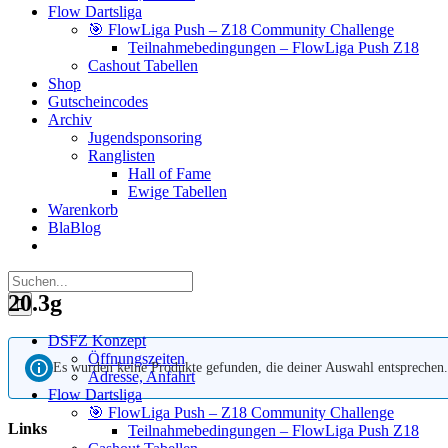
Flow Dartsliga
🎯 FlowLiga Push – Z18 Community Challenge
Teilnahmebedingungen – FlowLiga Push Z18
Cashout Tabellen
Shop
Gutscheincodes
Archiv
Jugendsponsoring
Ranglisten
Hall of Fame
Ewige Tabellen
Warenkorb
BlaBlog
Suche
nach:
20.3g
DSFZ Konzept
Öffnungszeiten
Es wurden keine Produkte gefunden, die deiner Auswahl entsprechen.
Adresse, Anfahrt
Flow Dartsliga
🎯 FlowLiga Push – Z18 Community Challenge
Links
Teilnahmebedingungen – FlowLiga Push Z18