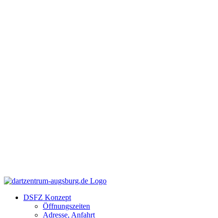
Zum
Facebook
Instagram
YouTube
Inhalt
springen
DSFZ Konzept
Öffnungszeiten
Adresse, Anfahrt