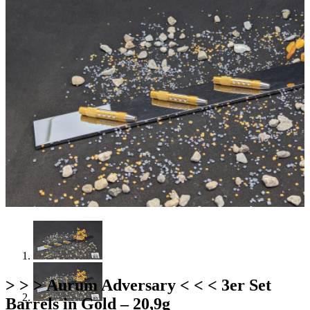
> > > Aurum Adversary < < < 3er Set
Barrels in Gold – 20,9g