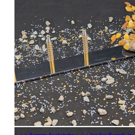
> > > Aurum Avalanche < < < 3er Set Barrels in