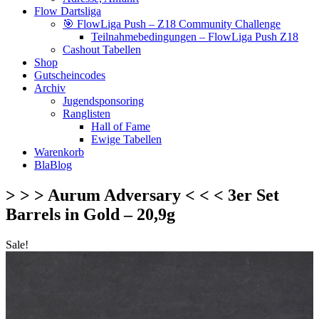
Flow Dartsliga
🎯 FlowLiga Push – Z18 Community Challenge
Teilnahmebedingungen – FlowLiga Push Z18
Cashout Tabellen
Shop
Gutscheincodes
Archiv
Jugendsponsoring
Ranglisten
Hall of Fame
Ewige Tabellen
Warenkorb
BlaBlog
> > > Aurum Adversary < < < 3er Set
Barrels in Gold – 20,9g
Sale!