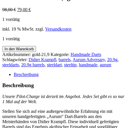
Ursprünglicher
Aktueller
98,00
€
79,00
€
Preis
Preis
1 vorrätig
war:
ist:
98,00 €
79,00 €.
inkl. 19 % MwSt.
zzgl.
Versandkosten
1 vorrätig
>
In den Warenkorb
>
Artikelnummer:
gold-21,9
Kategorie:
Handmade Darts
>
Schlagwörter:
Didier Krampfl
,
barrels
,
Aurum Adversary
,
20.9g
,
Aurum
steeldarts
,
20.9g barrels
,
steeldart
,
steeltip
,
handmade
,
aurum
Adversary
<
Beschreibung
<
<
Beschreibung
3er
Set
Unsere Pilot-Charge ist derzeit im Angebot.
Jedes Set gibt es so nur
Barrels
1 Mal auf der Welt.
in
Gold
Stellen Sie sich auf eine außergewöhnliche Erfahrung ein mit
-
unseren handgefertigten „Aurum“ Dart-Barrels aus den
20,9g
Meisterhänden von Didier Krampfl. Diese individuell gefertigten
Menge
Barrels sind das Ergebnis akribischer Feinarbeit und sorgfältiger