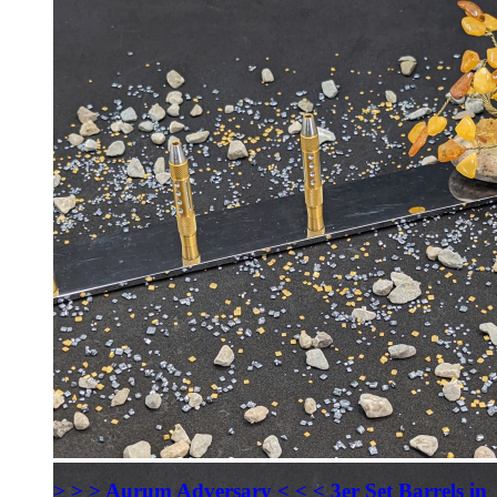
> > > Aurum Adversary < < < 3er Set Barrels in