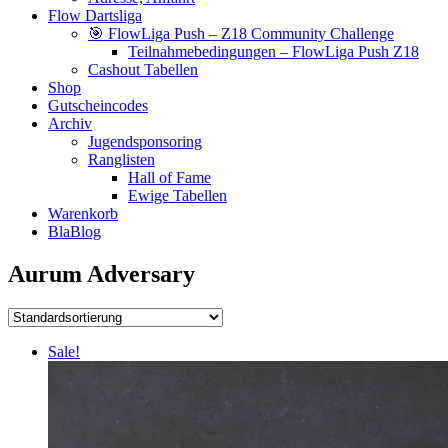
Flow Dartsliga
🎯 FlowLiga Push – Z18 Community Challenge
Teilnahmebedingungen – FlowLiga Push Z18
Cashout Tabellen
Shop
Gutscheincodes
Archiv
Jugendsponsoring
Ranglisten
Hall of Fame
Ewige Tabellen
Warenkorb
BlaBlog
Aurum Adversary
Sale!