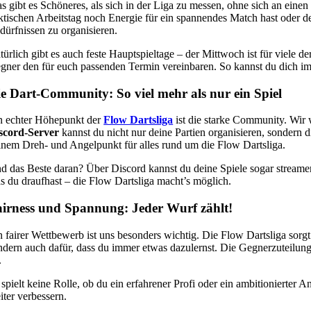
s gibt es Schöneres, als sich in der Liga zu messen, ohne sich an einen
ktischen Arbeitstag noch Energie für ein spannendes Match hast oder d
dürfnissen zu organisieren.
türlich gibt es auch feste Hauptspieltage – der Mittwoch ist für viele 
gner den für euch passenden Termin vereinbaren. So kannst du dich imm
e Dart-Community: So viel mehr als nur ein Spiel
n echter Höhepunkt der
Flow Dartsliga
ist die starke Community. Wir w
scord-Server
kannst du nicht nur deine Partien organisieren, sondern 
inem Dreh- und Angelpunkt für alles rund um die Flow Dartsliga.
d das Beste daran? Über Discord kannst du deine Spiele sogar streamen
s du draufhast – die Flow Dartsliga macht’s möglich.
irness und Spannung: Jeder Wurf zählt!
n fairer Wettbewerb ist uns besonders wichtig. Die Flow Dartsliga sorg
ndern auch dafür, dass du immer etwas dazulernst. Die Gegnerzuteilung 
.
 spielt keine Rolle, ob du ein erfahrener Profi oder ein ambitionierter A
iter verbessern.