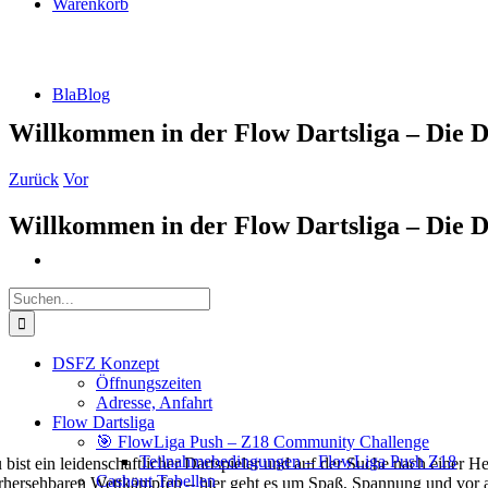
Warenkorb
BlaBlog
Willkommen in der Flow Dartsliga – Die Dar
Zurück
Vor
Willkommen in der Flow Dartsliga – Die Dar
Suche
nach:
DSFZ Konzept
Öffnungszeiten
Adresse, Anfahrt
Flow Dartsliga
🎯 FlowLiga Push – Z18 Community Challenge
Teilnahmebedingungen – FlowLiga Push Z18
 bist ein leidenschaftlicher Dartspieler und auf der Suche nach einer H
Cashout Tabellen
rhersehbaren Wettkämpfen – hier geht es um Spaß, Spannung und vor all