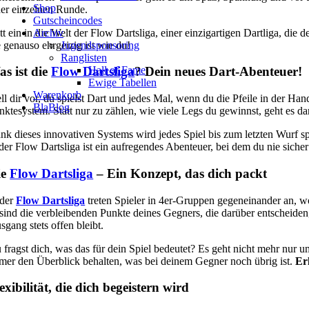
Shop
der einzelnen Runde.
Gutscheincodes
itt ein in die Welt der Flow Dartsliga, einer einzigartigen Dartliga, 
Archiv
e genauso ehrgeizig ist wie du!
Jugendsponsoring
Ranglisten
Hall of Fame
s ist die
Flow Dartsliga
? Dein neues Dart-Abenteuer!
Ewige Tabellen
Warenkorb
ell dir vor, du spielst Dart und jedes Mal, wenn du die Pfeile in der Ha
BlaBlog
nktesystem. Statt nur zu zählen, wie viele Legs du gewinnst, geht es
nk dieses innovativen Systems wird jedes Spiel bis zum letzten Wurf sp
 der Flow Dartsliga ist ein aufregendes Abenteuer, bei dem du nie sich
ie
Flow Dartsliga
– Ein Konzept, das dich packt
 der
Flow Dartsliga
treten Spieler in 4er-Gruppen gegeneinander an, w
 sind die verbleibenden Punkte deines Gegners, die darüber entscheiden
sgang stets offen bleibt.
 fragst dich, was das für dein Spiel bedeutet? Es geht nicht mehr nur 
mer den Überblick behalten, was bei deinem Gegner noch übrig ist.
Er
exibilität, die dich begeistern wird