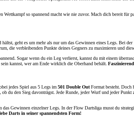
die den Wettkampf so spannend macht wie nie zuvor. Mach dich bereit f
nd hältst, geht es um mehr als nur um das Gewinnen eines Legs. Bei der 
 darum, die verbleibenden Punkte deines Gegners zu maximieren und di
annend. Sogar wenn du ein Leg verlierst, kannst du mit einem überrasc
er sein kannst, wer am Ende wirklich die Oberhand behält.
Faszinierend
obei jedes Spiel aus 5 Legs im
501 Double Out
Format besteht. Doch 
, ob du den Sieg davonträgst. Jede Runde, jeder Wurf und jeder Punkt z
um das Gewinnen einzelner Legs. In der Flow Dartsliga musst du strateg
lebe Darts in seiner spannendsten Form!