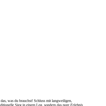
 das, was du brauchst! Schluss mit langweiligen,
ditionelle Sieg in einem Leg, sondern das pure
Erlebnis