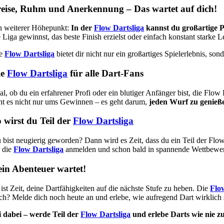
eise, Ruhm und Anerkennung – Das wartet auf dich!
n weiterer Höhepunkt:
In der
Flow Dartsliga
kannst du großartige P
e Liga gewinnst, das beste Finish erzielst oder einfach konstant starke 
ie
Flow Dartsliga
bietet dir nicht nur ein großartiges Spielerlebnis, s
ie
Flow Dartsliga
für alle Dart-Fans
al, ob du ein erfahrener Profi oder ein blutiger Anfänger bist, die Flow
ht es nicht nur ums Gewinnen – es geht darum,
jeden Wurf zu genieß
 wirst du Teil der
Flow Dartsliga
 bist neugierig geworden? Dann wird es Zeit, dass du ein Teil der Flow
r die
Flow Dartsliga
anmelden und schon bald in spannende Wettbewer
in Abenteuer wartet!
 ist Zeit, deine Dartfähigkeiten auf die nächste Stufe zu heben. Die
Flo
ch? Melde dich noch heute an und erlebe, wie aufregend Dart wirklich 
i dabei – werde Teil der
Flow Dartsliga
und erlebe Darts wie nie z