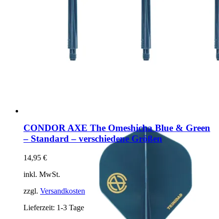
CONDOR AXE The Omeshicha Blue & Green
– Standard – verschiedene Größen
14,95
€
inkl. MwSt.
zzgl.
Versandkosten
Lieferzeit:
1-3 Tage