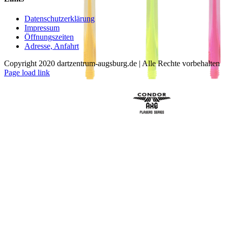
mehrere
Varianten
Datenschutzerklärung
auf.
Impressum
Die
Öffnungszeiten
Optionen
Adresse, Anfahrt
können
auf
Copyright 2020 dartzentrum-augsburg.de | Alle Rechte vorbehalten
der
Facebook
Instagram
YouTube
Page load link
Produktseite
Nach
gewählt
oben
werden