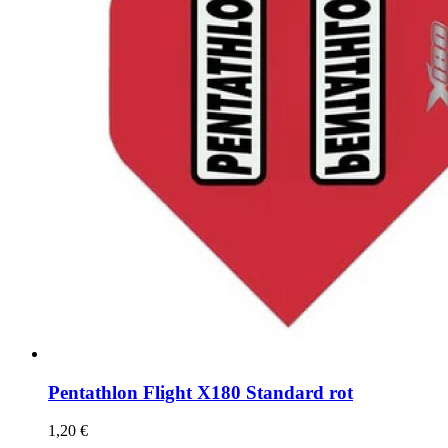
auf
der
Produktseite
gewählt
werden
Pentathlon Flight X180 Standard rot
1,20
€