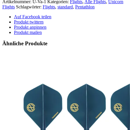
Flights
Artikelnummer:
U-Va-1
Kategorien:
Flights
,
Alle Flights
,
Unicorn
-
Flights
Schlagwörter:
Flights
,
standard
,
Pentathlon
-
Vapor
Auf Facebook teilen
-
Produkt twittern
-
Produkt anpinnen
blau
Produkt mailen
Menge
Ähnliche Produkte