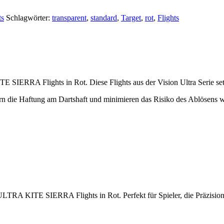
ts
Schlagwörter:
transparent
,
standard
,
Target
,
rot
,
Flights
RRA Flights in Rot. Diese Flights aus der Vision Ultra Serie set
n die Haftung am Dartshaft und minimieren das Risiko des Ablösens w
TRA KITE SIERRA Flights in Rot. Perfekt für Spieler, die Präzision,