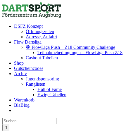
Zum
Facebook
Instagram
YouTube
Inhalt
springen
DSFZ Konzept
Öffnungszeiten
Adresse, Anfahrt
Flow Dartsliga
🎯 FlowLiga Push – Z18 Community Challenge
Teilnahmebedingungen – FlowLiga Push Z18
Cashout Tabellen
Shop
Gutscheincodes
Archiv
Jugendsponsoring
Ranglisten
Hall of Fame
Ewige Tabellen
Warenkorb
BlaBlog
Suche
nach: