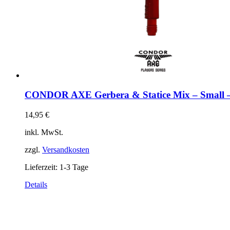
CONDOR AXE Gerbera & Statice Mix – Small –
14,95
€
inkl. MwSt.
zzgl.
Versandkosten
Lieferzeit:
1-3 Tage
Dieses
Details
Produkt
weist
mehrere
Varianten