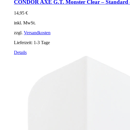
CONDOR AXE G.T. Monster Clear – Standard –
14,95
€
inkl. MwSt.
zzgl.
Versandkosten
Lieferzeit:
1-3 Tage
Dieses
Details
Produkt
weist
mehrere
Varianten
auf.
Die
Optionen
können
auf
der
Produktseite
gewählt
werden