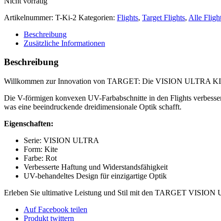
Nicht vorrätig
Artikelnummer:
T-Ki-2
Kategorien:
Flights
,
Target Flights
,
Alle Fligh
Beschreibung
Zusätzliche Informationen
Beschreibung
Willkommen zur Innovation von TARGET: Die VISION ULTRA KITE SIE
Die V-förmigen konvexen UV-Farbabschnitte in den Flights verbesser
was eine beeindruckende dreidimensionale Optik schafft.
Eigenschaften:
Serie: VISION ULTRA
Form: Kite
Farbe: Rot
Verbesserte Haftung und Widerstandsfähigkeit
UV-behandeltes Design für einzigartige Optik
Erleben Sie ultimative Leistung und Stil mit den TARGET VISION UL
Auf Facebook teilen
Produkt twittern